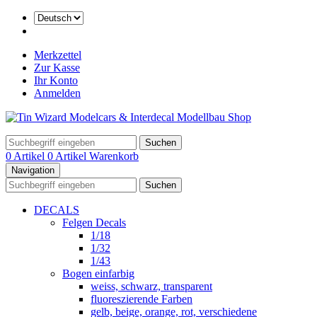
Merkzettel
Zur Kasse
Ihr Konto
Anmelden
Suchen
0 Artikel
0 Artikel
Warenkorb
Navigation
Suchen
DECALS
Felgen Decals
1/18
1/32
1/43
Bogen einfarbig
weiss, schwarz, transparent
fluoreszierende Farben
gelb, beige, orange, rot, verschiedene