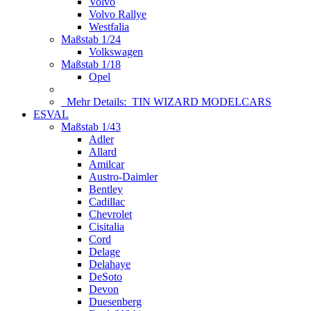
Volvo
Volvo Rallye
Westfalia
Maßstab 1/24
Volkswagen
Maßstab 1/18
Opel
Mehr Details:
TIN WIZARD MODELCARS
ESVAL
Maßstab 1/43
Adler
Allard
Amilcar
Austro-Daimler
Bentley
Cadillac
Chevrolet
Cisitalia
Cord
Delage
Delahaye
DeSoto
Devon
Duesenberg