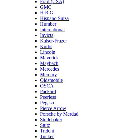
Ford (USA)
GMC
H.R.G.
Hispano Suiza
Humber
International
Invicta
Kaiser-Frazer
Kurtis
Lincoln
Maverick
Maybach
Mercedes
Mercury
Oldsmobile
OSCA
Packard
Peerless
Pegaso
Pierce Arrow
Porsche by Merdad
Studebaker
Stutz
Trident
Tucker