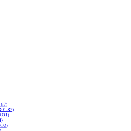
-87)
R01-87)
 RO1)
4)
RO2)
)