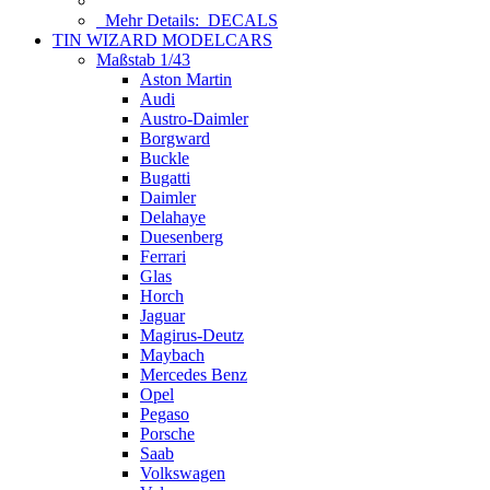
Mehr Details:
DECALS
TIN WIZARD MODELCARS
Maßstab 1/43
Aston Martin
Audi
Austro-Daimler
Borgward
Buckle
Bugatti
Daimler
Delahaye
Duesenberg
Ferrari
Glas
Horch
Jaguar
Magirus-Deutz
Maybach
Mercedes Benz
Opel
Pegaso
Porsche
Saab
Volkswagen