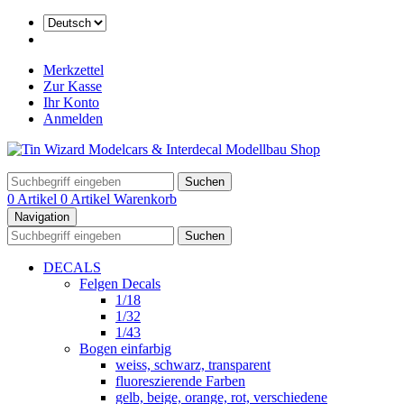
Merkzettel
Zur Kasse
Ihr Konto
Anmelden
Suchen
0 Artikel
0 Artikel
Warenkorb
Navigation
Suchen
DECALS
Felgen Decals
1/18
1/32
1/43
Bogen einfarbig
weiss, schwarz, transparent
fluoreszierende Farben
gelb, beige, orange, rot, verschiedene