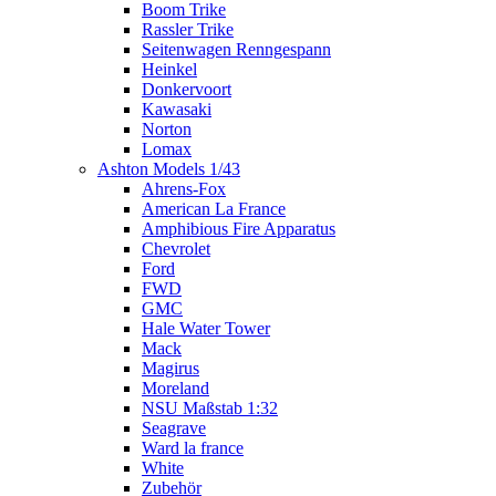
Boom Trike
Rassler Trike
Seitenwagen Renngespann
Heinkel
Donkervoort
Kawasaki
Norton
Lomax
Ashton Models 1/43
Ahrens-Fox
American La France
Amphibious Fire Apparatus
Chevrolet
Ford
FWD
GMC
Hale Water Tower
Mack
Magirus
Moreland
NSU Maßstab 1:32
Seagrave
Ward la france
White
Zubehör