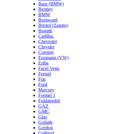
Baur (BMW)
Bentley
BMW
Borgward
Bristol (Zagato)
Bugatti
Cadillac
Chevrolet
Chrysler
Coronet
Enzmann (VW)
Eriba
Facel Vega
Ferrari
Fiat
Ford
Mercury
Formel 1
Fuldamobil
GAZ
GMC
Glas
Goliath
Gordon
Gutbrod