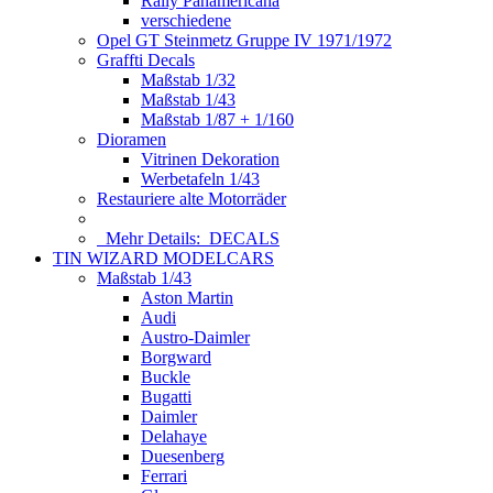
Rally Panamericana
verschiedene
Opel GT Steinmetz Gruppe IV 1971/1972
Graffti Decals
Maßstab 1/32
Maßstab 1/43
Maßstab 1/87 + 1/160
Dioramen
Vitrinen Dekoration
Werbetafeln 1/43
Restauriere alte Motorräder
Mehr Details:
DECALS
TIN WIZARD MODELCARS
Maßstab 1/43
Aston Martin
Audi
Austro-Daimler
Borgward
Buckle
Bugatti
Daimler
Delahaye
Duesenberg
Ferrari