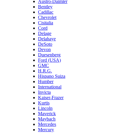
Austro-Daimler
Bentley
Cadillac
Chevrolet
Cisitalia
Cord
Delage
Delahaye
DeSoto
Devon
Duesenberg
Ford (USA)
GMC
H.R.G.
Hispano Suiza
Humber
International
Invicta
Kaiser-Frazer
Kurtis
Lincoln
Maverick
Maybach
Mercedes
Mercury