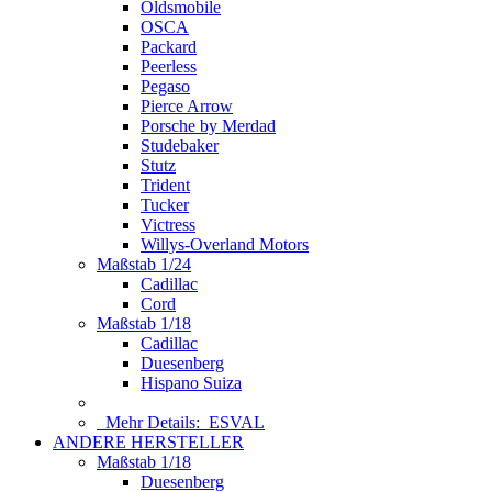
Oldsmobile
OSCA
Packard
Peerless
Pegaso
Pierce Arrow
Porsche by Merdad
Studebaker
Stutz
Trident
Tucker
Victress
Willys-Overland Motors
Maßstab 1/24
Cadillac
Cord
Maßstab 1/18
Cadillac
Duesenberg
Hispano Suiza
Mehr Details:
ESVAL
ANDERE HERSTELLER
Maßstab 1/18
Duesenberg