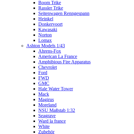
Boom Trike
Rassler Trike
Seitenwagen Renngespann
Heinkel
Donkervoort
Kawasaki
Norton
Lomax
Ashton Models 1/43
Ahrens-Fox
American La France
Amphibious Fire Apparatus
Chevrolet
Ford
FWD
GMC
Hale Water Tower
Mack
Magirus
Moreland
NSU Maßstab 1:32
Seagrave
Ward la france
White
Zubehör