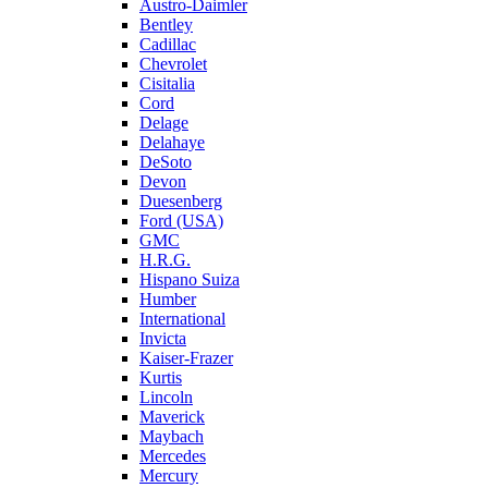
Austro-Daimler
Bentley
Cadillac
Chevrolet
Cisitalia
Cord
Delage
Delahaye
DeSoto
Devon
Duesenberg
Ford (USA)
GMC
H.R.G.
Hispano Suiza
Humber
International
Invicta
Kaiser-Frazer
Kurtis
Lincoln
Maverick
Maybach
Mercedes
Mercury