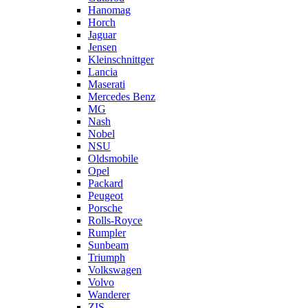
Hanomag
Horch
Jaguar
Jensen
Kleinschnittger
Lancia
Maserati
Mercedes Benz
MG
Nash
Nobel
NSU
Oldsmobile
Opel
Packard
Peugeot
Porsche
Rolls-Royce
Rumpler
Sunbeam
Triumph
Volkswagen
Volvo
Wanderer
ZIS