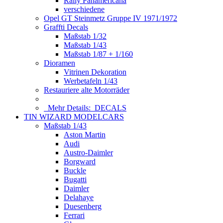
Rally Panamericana
verschiedene
Opel GT Steinmetz Gruppe IV 1971/1972
Graffti Decals
Maßstab 1/32
Maßstab 1/43
Maßstab 1/87 + 1/160
Dioramen
Vitrinen Dekoration
Werbetafeln 1/43
Restauriere alte Motorräder
Mehr Details:
DECALS
TIN WIZARD MODELCARS
Maßstab 1/43
Aston Martin
Audi
Austro-Daimler
Borgward
Buckle
Bugatti
Daimler
Delahaye
Duesenberg
Ferrari