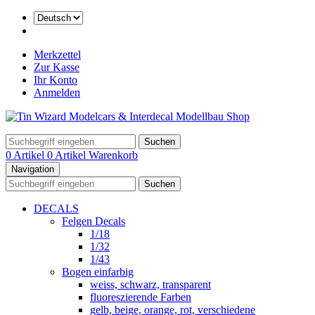
Merkzettel
Zur Kasse
Ihr Konto
Anmelden
Suchen
0 Artikel
0 Artikel
Warenkorb
Navigation
Suchen
DECALS
Felgen Decals
1/18
1/32
1/43
Bogen einfarbig
weiss, schwarz, transparent
fluoreszierende Farben
gelb, beige, orange, rot, verschiedene