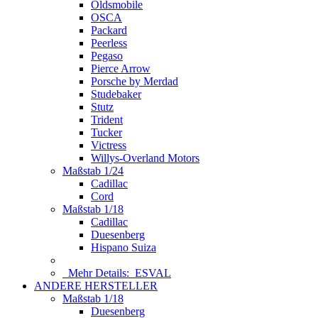
Oldsmobile
OSCA
Packard
Peerless
Pegaso
Pierce Arrow
Porsche by Merdad
Studebaker
Stutz
Trident
Tucker
Victress
Willys-Overland Motors
Maßstab 1/24
Cadillac
Cord
Maßstab 1/18
Cadillac
Duesenberg
Hispano Suiza
Mehr Details:
ESVAL
ANDERE HERSTELLER
Maßstab 1/18
Duesenberg