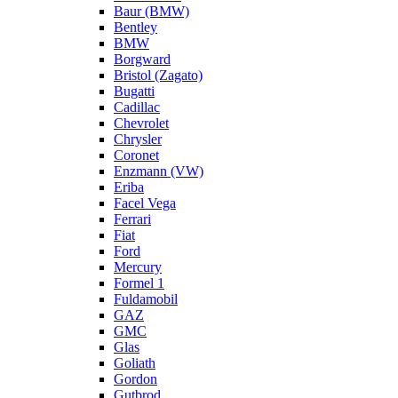
Baur (BMW)
Bentley
BMW
Borgward
Bristol (Zagato)
Bugatti
Cadillac
Chevrolet
Chrysler
Coronet
Enzmann (VW)
Eriba
Facel Vega
Ferrari
Fiat
Ford
Mercury
Formel 1
Fuldamobil
GAZ
GMC
Glas
Goliath
Gordon
Gutbrod