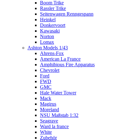
Boom Trike
Rassler Trike
Seitenwagen Renngespann
Heinkel
Donkervoort
Kawasaki
Norton
Lomax
Ashton Models 1/43
Ahrens-Fox
American La France
Amphibious Fire Apparatus
Chevrolet
Ford
FWD
GMC
Hale Water Tower
Mack
Magirus
Moreland
NSU Maßstab 1:32
Seagrave
Ward la france
White
Zubehör