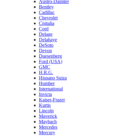
Austro-Daimler
Bentley
Cadillac
Chevrolet
Cisitalia
Cord
Delage
Delahaye
DeSoto
Devon
Duesenberg
Ford (USA)
GMC
H.R.G.
Hispano Suiza
Humber
International
Invicta
Kaiser-Frazer
Kurtis
Lincoln
Maverick
Maybach
Mercedes
Mercury