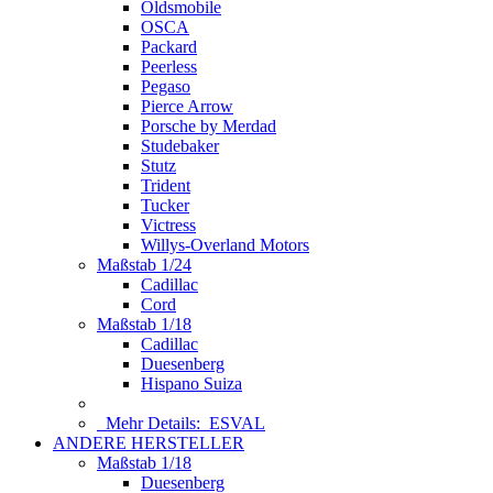
Oldsmobile
OSCA
Packard
Peerless
Pegaso
Pierce Arrow
Porsche by Merdad
Studebaker
Stutz
Trident
Tucker
Victress
Willys-Overland Motors
Maßstab 1/24
Cadillac
Cord
Maßstab 1/18
Cadillac
Duesenberg
Hispano Suiza
Mehr Details:
ESVAL
ANDERE HERSTELLER
Maßstab 1/18
Duesenberg