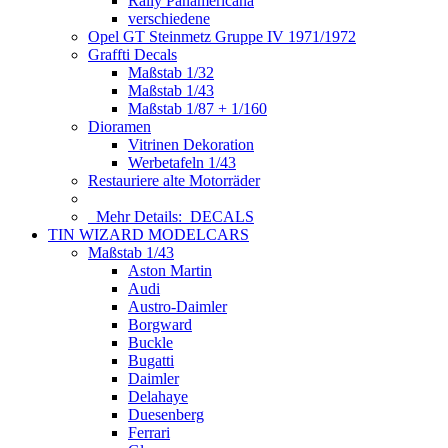
Rally Panamericana
verschiedene
Opel GT Steinmetz Gruppe IV 1971/1972
Graffti Decals
Maßstab 1/32
Maßstab 1/43
Maßstab 1/87 + 1/160
Dioramen
Vitrinen Dekoration
Werbetafeln 1/43
Restauriere alte Motorräder
Mehr Details:
DECALS
TIN WIZARD MODELCARS
Maßstab 1/43
Aston Martin
Audi
Austro-Daimler
Borgward
Buckle
Bugatti
Daimler
Delahaye
Duesenberg
Ferrari