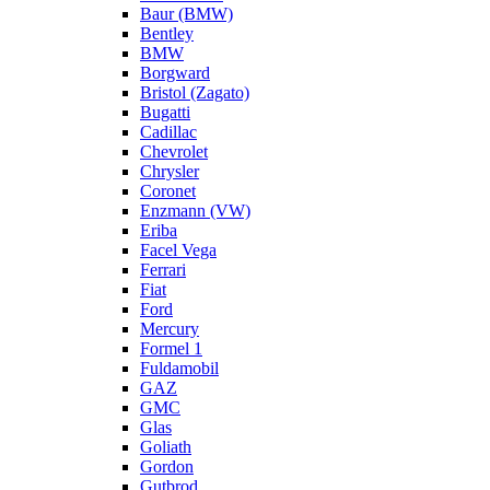
Baur (BMW)
Bentley
BMW
Borgward
Bristol (Zagato)
Bugatti
Cadillac
Chevrolet
Chrysler
Coronet
Enzmann (VW)
Eriba
Facel Vega
Ferrari
Fiat
Ford
Mercury
Formel 1
Fuldamobil
GAZ
GMC
Glas
Goliath
Gordon
Gutbrod