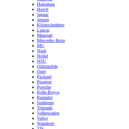
Hanomag
Horch
Jaguar
Jensen
Kleinschnittger
Lancia
Maserati
Mercedes Benz
MG
Nash
Nobel
NSU
Oldsmobile
Opel
Packard
Peugeot
Porsche
Rolls-Royce
Rumpler
Sunbeam
Triumph
Volkswagen
Volvo
Wanderer
ZIS