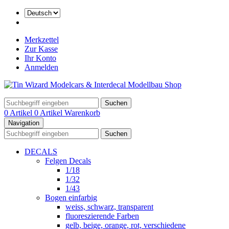
Merkzettel
Zur Kasse
Ihr Konto
Anmelden
Suchen
0 Artikel
0 Artikel
Warenkorb
Navigation
Suchen
DECALS
Felgen Decals
1/18
1/32
1/43
Bogen einfarbig
weiss, schwarz, transparent
fluoreszierende Farben
gelb, beige, orange, rot, verschiedene