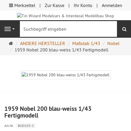
Merkzettel
Zur Kasse
Ihr Konto
Anmelden
S
Navigation
Startseite
ANDERE HERSTELLER
Maßstab 1/43
Nobel
1959 Nobel 200 blau-weiss 1/43 Fertigmodell
1959 Nobel 200 blau-weiss 1/43
Fertigmodell
Art.Nr.:
BUD103-2