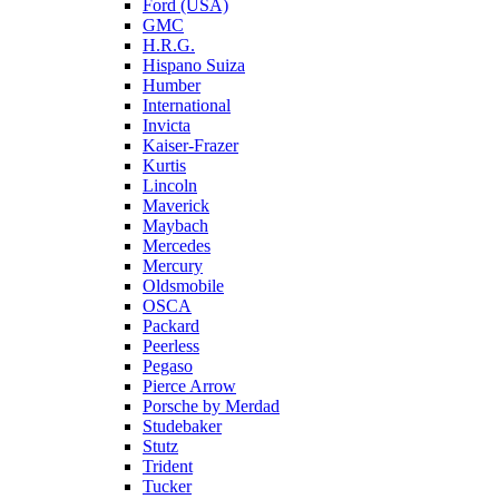
Ford (USA)
GMC
H.R.G.
Hispano Suiza
Humber
International
Invicta
Kaiser-Frazer
Kurtis
Lincoln
Maverick
Maybach
Mercedes
Mercury
Oldsmobile
OSCA
Packard
Peerless
Pegaso
Pierce Arrow
Porsche by Merdad
Studebaker
Stutz
Trident
Tucker