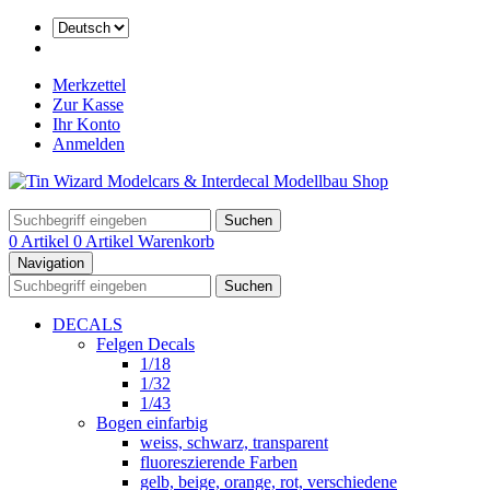
Merkzettel
Zur Kasse
Ihr Konto
Anmelden
Suchen
0 Artikel
0 Artikel
Warenkorb
Navigation
Suchen
DECALS
Felgen Decals
1/18
1/32
1/43
Bogen einfarbig
weiss, schwarz, transparent
fluoreszierende Farben
gelb, beige, orange, rot, verschiedene