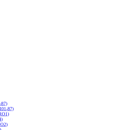
-87)
R01-87)
 RO1)
4)
RO2)
)