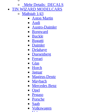
Mehr Details:
DECALS
TIN WIZARD MODELCARS
Maßstab 1/43
Aston Martin
Audi
Austro-Daimler
Borgward
Buckle
Bugatti
Daimler
Delahaye
Duesenberg
Ferrari
Glas
Horch
Jaguar
Magirus-Deutz
Maybach
Mercedes Benz
Opel
Pegaso
Porsche
Saab
Volkswagen