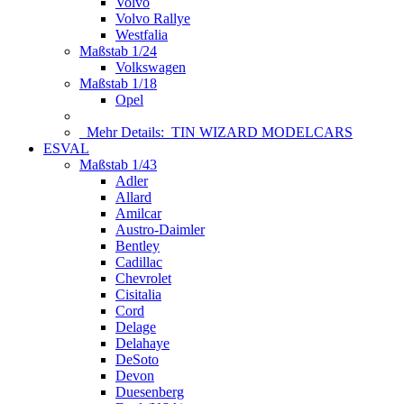
Volvo
Volvo Rallye
Westfalia
Maßstab 1/24
Volkswagen
Maßstab 1/18
Opel
Mehr Details:
TIN WIZARD MODELCARS
ESVAL
Maßstab 1/43
Adler
Allard
Amilcar
Austro-Daimler
Bentley
Cadillac
Chevrolet
Cisitalia
Cord
Delage
Delahaye
DeSoto
Devon
Duesenberg