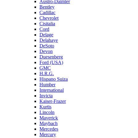
Austro-Daimler
Bentley
Cadillac
Chevrolet
Cisitalia
Cord
Delage
Delahaye
DeSoto
Devon
Duesenberg
Ford (USA)
GMC
H.R.G.
Hispano Suiza
Humber
International
Invicta
Kaiser-Frazer
Kurtis
Lincoln
Maverick
Maybach
Mercedes
Mercury