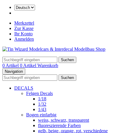
Merkzettel
Zur Kasse
Ihr Konto
Anmelden
Suchen
0 Artikel
0 Artikel
Warenkorb
Navigation
Suchen
DECALS
Felgen Decals
1/18
1/32
1/43
Bogen einfarbig
weiss, schwarz, transparent
fluoreszierende Farben
gelb, beige, orange, rot, verschiedene