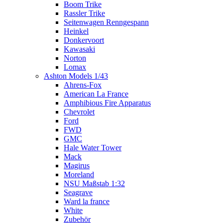
Boom Trike
Rassler Trike
Seitenwagen Renngespann
Heinkel
Donkervoort
Kawasaki
Norton
Lomax
Ashton Models 1/43
Ahrens-Fox
American La France
Amphibious Fire Apparatus
Chevrolet
Ford
FWD
GMC
Hale Water Tower
Mack
Magirus
Moreland
NSU Maßstab 1:32
Seagrave
Ward la france
White
Zubehör