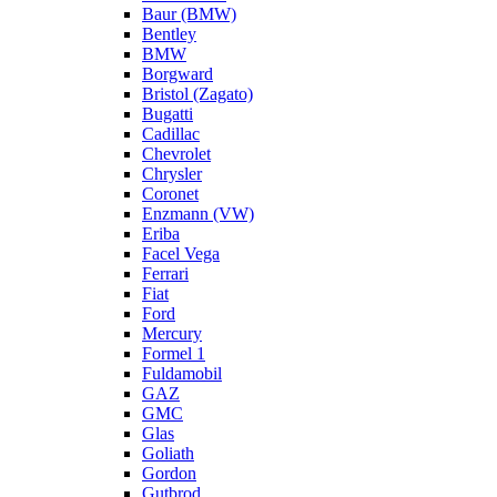
Baur (BMW)
Bentley
BMW
Borgward
Bristol (Zagato)
Bugatti
Cadillac
Chevrolet
Chrysler
Coronet
Enzmann (VW)
Eriba
Facel Vega
Ferrari
Fiat
Ford
Mercury
Formel 1
Fuldamobil
GAZ
GMC
Glas
Goliath
Gordon
Gutbrod