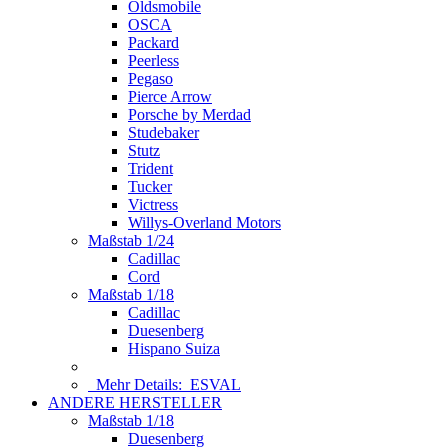
Oldsmobile
OSCA
Packard
Peerless
Pegaso
Pierce Arrow
Porsche by Merdad
Studebaker
Stutz
Trident
Tucker
Victress
Willys-Overland Motors
Maßstab 1/24
Cadillac
Cord
Maßstab 1/18
Cadillac
Duesenberg
Hispano Suiza
Mehr Details:
ESVAL
ANDERE HERSTELLER
Maßstab 1/18
Duesenberg