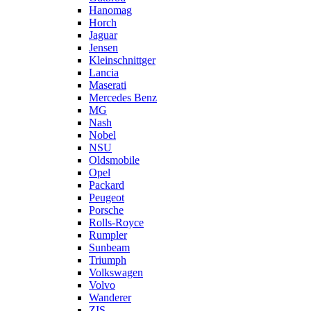
Hanomag
Horch
Jaguar
Jensen
Kleinschnittger
Lancia
Maserati
Mercedes Benz
MG
Nash
Nobel
NSU
Oldsmobile
Opel
Packard
Peugeot
Porsche
Rolls-Royce
Rumpler
Sunbeam
Triumph
Volkswagen
Volvo
Wanderer
ZIS