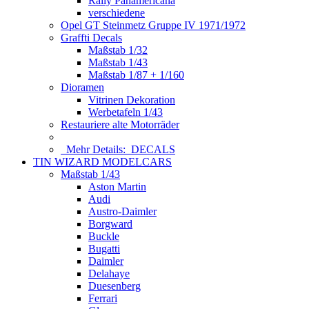
Rally Panamericana
verschiedene
Opel GT Steinmetz Gruppe IV 1971/1972
Graffti Decals
Maßstab 1/32
Maßstab 1/43
Maßstab 1/87 + 1/160
Dioramen
Vitrinen Dekoration
Werbetafeln 1/43
Restauriere alte Motorräder
Mehr Details:
DECALS
TIN WIZARD MODELCARS
Maßstab 1/43
Aston Martin
Audi
Austro-Daimler
Borgward
Buckle
Bugatti
Daimler
Delahaye
Duesenberg
Ferrari