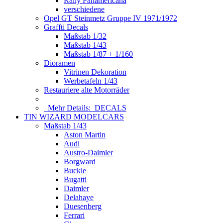
Rally Panamericana
verschiedene
Opel GT Steinmetz Gruppe IV 1971/1972
Graffti Decals
Maßstab 1/32
Maßstab 1/43
Maßstab 1/87 + 1/160
Dioramen
Vitrinen Dekoration
Werbetafeln 1/43
Restauriere alte Motorräder
Mehr Details:
DECALS
TIN WIZARD MODELCARS
Maßstab 1/43
Aston Martin
Audi
Austro-Daimler
Borgward
Buckle
Bugatti
Daimler
Delahaye
Duesenberg
Ferrari