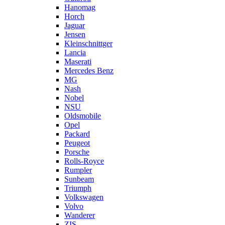
Hanomag
Horch
Jaguar
Jensen
Kleinschnittger
Lancia
Maserati
Mercedes Benz
MG
Nash
Nobel
NSU
Oldsmobile
Opel
Packard
Peugeot
Porsche
Rolls-Royce
Rumpler
Sunbeam
Triumph
Volkswagen
Volvo
Wanderer
ZIS