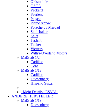
Oldsmobile
OSCA
Packard
Peerless
Pegaso
Pierce Arrow
Porsche by Merdad
Studebaker
Stutz
Trident
Tucker
Victress
Willys-Overland Motors
Maßstab 1/24
Cadillac
Cord
Maßstab 1/18
Cadillac
Duesenberg
Hispano Suiza
Mehr Details:
ESVAL
ANDERE HERSTELLER
Maßstab 1/18
Duesenberg