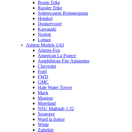
Boom Trike
Rassler Trike
Seitenwagen Renngespann
Heinkel
Donkervoort
Kawasaki
Norton
Lomax
Ashton Models 1/43
Ahrens-Fox
American La France
Amphibious Fire Apparatus
Chevrolet
Ford
FWD
GMC
Hale Water Tower
Mack
Magirus
Moreland
NSU Maßstab 1:32
Seagrave
Ward la france
White
Zubehör