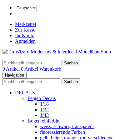
Merkzettel
Zur Kasse
Ihr Konto
Anmelden
Suchen
0 Artikel
0 Artikel
Warenkorb
Navigation
Suchen
DECALS
Felgen Decals
1/18
1/32
1/43
Bogen einfarbig
weiss, schwarz, transparent
fluoreszierende Farben
gelb, beige, orange, rot, verschiedene