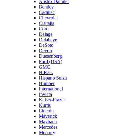
Austro-Daimler
Bentley
Cadillac
Chevrolet
Cisitalia
Cord
Delage
Delahaye
DeSoto
Devon
Duesenberg
Ford (USA)
GMC
H.R.G.
Hispano Suiza
Humber
International
Invicta
Kaiser-Frazer
Kurtis
Lincoln
Maverick
Maybach
Mercedes
Mercury