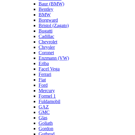
Baur (BMW)
Bentley
BMW
Borgward
Bristol (Zagato)
Bugatti
Cadillac
Chevrolet
Chrysler
Coronet
Enzmann (VW)
Eriba
Facel Vega
Ferrari
Fiat
Ford
Mercury
Formel 1
Fuldamobil
GAZ
GMC
Glas
Goliath
Gordon
Gutbrod