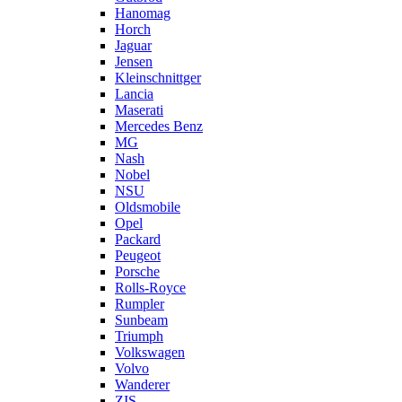
Hanomag
Horch
Jaguar
Jensen
Kleinschnittger
Lancia
Maserati
Mercedes Benz
MG
Nash
Nobel
NSU
Oldsmobile
Opel
Packard
Peugeot
Porsche
Rolls-Royce
Rumpler
Sunbeam
Triumph
Volkswagen
Volvo
Wanderer
ZIS