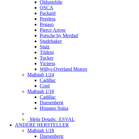
Oldsmobile
OSCA
Packard
Peerless
Pegaso
Pierce Arrow
Porsche by Merdad
Studebaker
Stutz
Trident
Tucker
Victress
Willys-Overland Motors
Maßstab 1/24
Cadillac
Cord
Maßstab 1/18
Cadillac
Duesenberg
Hispano Suiza
Mehr Details:
ESVAL
ANDERE HERSTELLER
Maßstab 1/18
Duesenberg