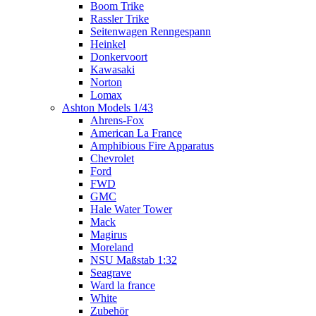
Boom Trike
Rassler Trike
Seitenwagen Renngespann
Heinkel
Donkervoort
Kawasaki
Norton
Lomax
Ashton Models 1/43
Ahrens-Fox
American La France
Amphibious Fire Apparatus
Chevrolet
Ford
FWD
GMC
Hale Water Tower
Mack
Magirus
Moreland
NSU Maßstab 1:32
Seagrave
Ward la france
White
Zubehör