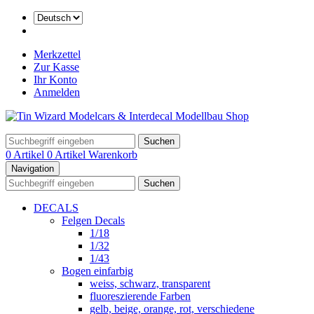
Merkzettel
Zur Kasse
Ihr Konto
Anmelden
Suchen
0 Artikel
0 Artikel
Warenkorb
Navigation
Suchen
DECALS
Felgen Decals
1/18
1/32
1/43
Bogen einfarbig
weiss, schwarz, transparent
fluoreszierende Farben
gelb, beige, orange, rot, verschiedene