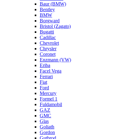
Baur (BMW)
Bentley
BMW
Borgward
Bristol (Zagato)
Bugatti
Cadillac
Chevrolet
Chrysler
Coronet
Enzmann (VW)
Eriba
Facel Vega
Ferrari
Fiat
Ford
Mercury
Formel 1
Fuldamobil
GAZ
GMC
Glas
Goliath
Gordon
Gutbrod