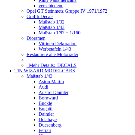
Rally Panamericana
verschiedene
Opel GT Steinmetz Gruppe IV 1971/1972
Graffti Decals
Maßstab 1/32
Maßstab 1/43
Maßstab 1/87 + 1/160
Dioramen
Vitrinen Dekoration
Werbetafeln 1/43
Restauriere alte Motorräder
Mehr Details:
DECALS
TIN WIZARD MODELCARS
Maßstab 1/43
Aston Martin
Audi
Austro-Daimler
Borgward
Buckle
Bugatti
Daimler
Delahaye
Duesenberg
Ferrari