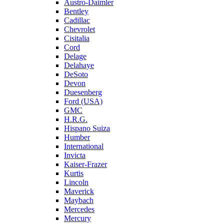
Austro-Daimler
Bentley
Cadillac
Chevrolet
Cisitalia
Cord
Delage
Delahaye
DeSoto
Devon
Duesenberg
Ford (USA)
GMC
H.R.G.
Hispano Suiza
Humber
International
Invicta
Kaiser-Frazer
Kurtis
Lincoln
Maverick
Maybach
Mercedes
Mercury