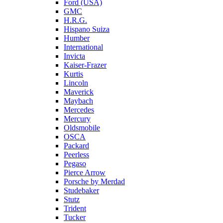
Ford (USA)
GMC
H.R.G.
Hispano Suiza
Humber
International
Invicta
Kaiser-Frazer
Kurtis
Lincoln
Maverick
Maybach
Mercedes
Mercury
Oldsmobile
OSCA
Packard
Peerless
Pegaso
Pierce Arrow
Porsche by Merdad
Studebaker
Stutz
Trident
Tucker