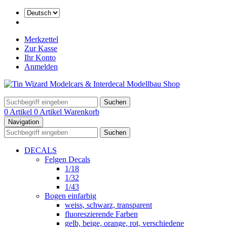
Merkzettel
Zur Kasse
Ihr Konto
Anmelden
Suchen
0 Artikel
0 Artikel
Warenkorb
Navigation
Suchen
DECALS
Felgen Decals
1/18
1/32
1/43
Bogen einfarbig
weiss, schwarz, transparent
fluoreszierende Farben
gelb, beige, orange, rot, verschiedene