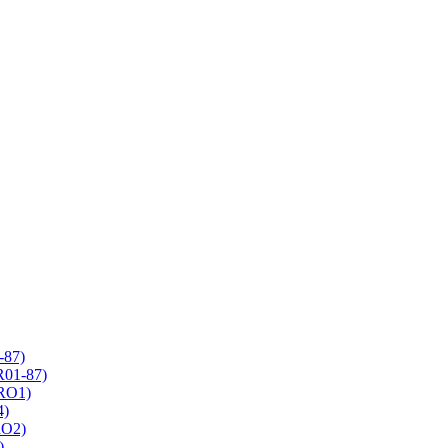
-87)
R01-87)
 RO1)
4)
RO2)
)