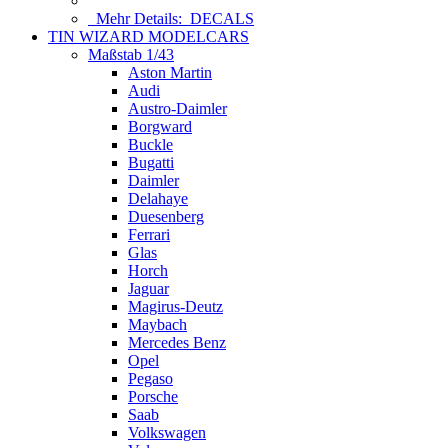
Mehr Details:
DECALS
TIN WIZARD MODELCARS
Maßstab 1/43
Aston Martin
Audi
Austro-Daimler
Borgward
Buckle
Bugatti
Daimler
Delahaye
Duesenberg
Ferrari
Glas
Horch
Jaguar
Magirus-Deutz
Maybach
Mercedes Benz
Opel
Pegaso
Porsche
Saab
Volkswagen