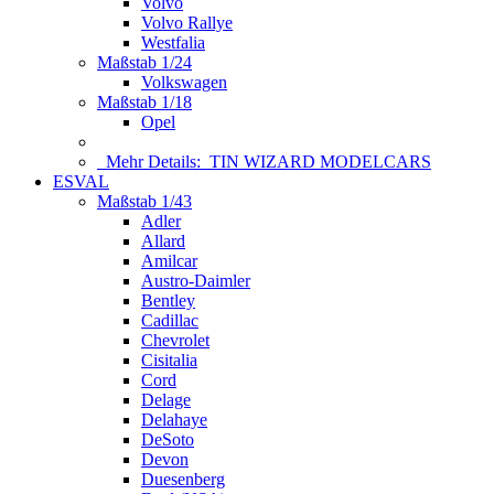
Volvo
Volvo Rallye
Westfalia
Maßstab 1/24
Volkswagen
Maßstab 1/18
Opel
Mehr Details:
TIN WIZARD MODELCARS
ESVAL
Maßstab 1/43
Adler
Allard
Amilcar
Austro-Daimler
Bentley
Cadillac
Chevrolet
Cisitalia
Cord
Delage
Delahaye
DeSoto
Devon
Duesenberg