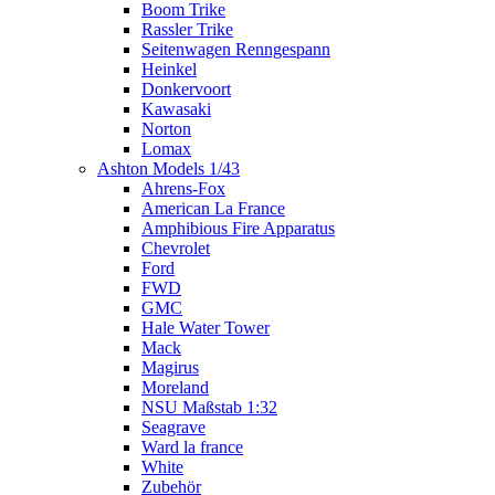
Boom Trike
Rassler Trike
Seitenwagen Renngespann
Heinkel
Donkervoort
Kawasaki
Norton
Lomax
Ashton Models 1/43
Ahrens-Fox
American La France
Amphibious Fire Apparatus
Chevrolet
Ford
FWD
GMC
Hale Water Tower
Mack
Magirus
Moreland
NSU Maßstab 1:32
Seagrave
Ward la france
White
Zubehör