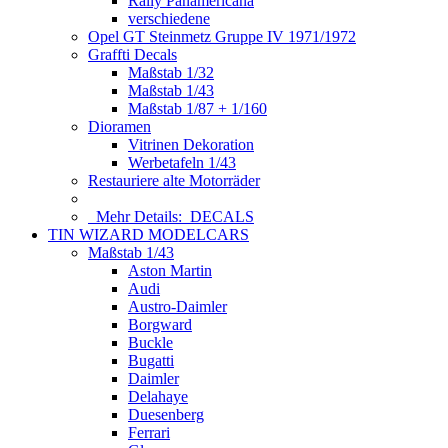
Rally Panamericana
verschiedene
Opel GT Steinmetz Gruppe IV 1971/1972
Graffti Decals
Maßstab 1/32
Maßstab 1/43
Maßstab 1/87 + 1/160
Dioramen
Vitrinen Dekoration
Werbetafeln 1/43
Restauriere alte Motorräder
Mehr Details:
DECALS
TIN WIZARD MODELCARS
Maßstab 1/43
Aston Martin
Audi
Austro-Daimler
Borgward
Buckle
Bugatti
Daimler
Delahaye
Duesenberg
Ferrari