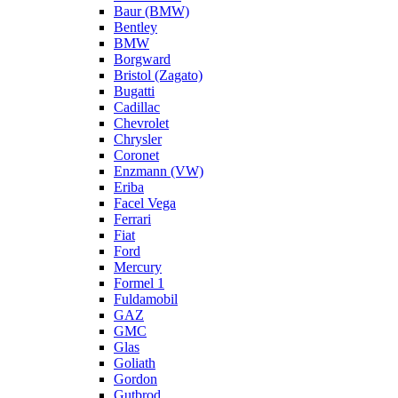
Baur (BMW)
Bentley
BMW
Borgward
Bristol (Zagato)
Bugatti
Cadillac
Chevrolet
Chrysler
Coronet
Enzmann (VW)
Eriba
Facel Vega
Ferrari
Fiat
Ford
Mercury
Formel 1
Fuldamobil
GAZ
GMC
Glas
Goliath
Gordon
Gutbrod