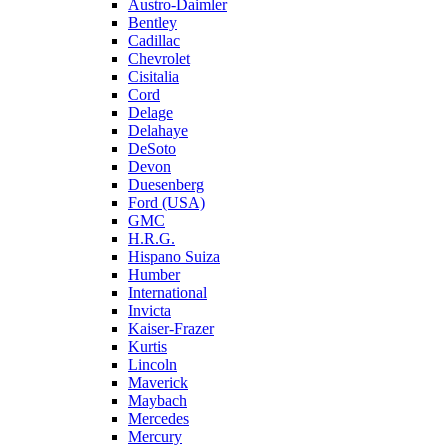
Austro-Daimler
Bentley
Cadillac
Chevrolet
Cisitalia
Cord
Delage
Delahaye
DeSoto
Devon
Duesenberg
Ford (USA)
GMC
H.R.G.
Hispano Suiza
Humber
International
Invicta
Kaiser-Frazer
Kurtis
Lincoln
Maverick
Maybach
Mercedes
Mercury