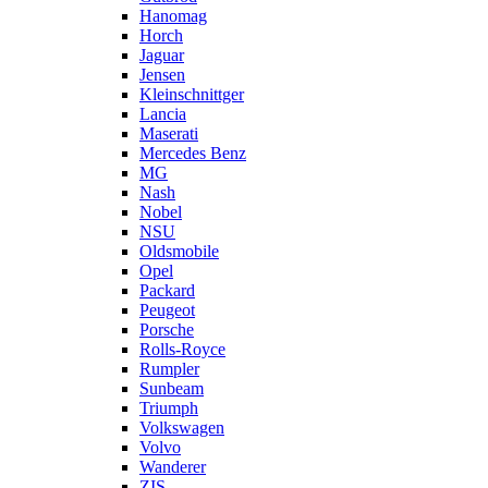
Hanomag
Horch
Jaguar
Jensen
Kleinschnittger
Lancia
Maserati
Mercedes Benz
MG
Nash
Nobel
NSU
Oldsmobile
Opel
Packard
Peugeot
Porsche
Rolls-Royce
Rumpler
Sunbeam
Triumph
Volkswagen
Volvo
Wanderer
ZIS