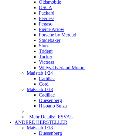
Oldsmobile
OSCA
Packard
Peerless
Pegaso
Pierce Arrow
Porsche by Merdad
Studebaker
Stutz
Trident
Tucker
Victress
Willys-Overland Motors
Maßstab 1/24
Cadillac
Cord
Maßstab 1/18
Cadillac
Duesenberg
Hispano Suiza
Mehr Details:
ESVAL
ANDERE HERSTELLER
Maßstab 1/18
Duesenberg