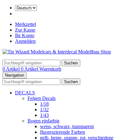
Merkzettel
Zur Kasse
Ihr Konto
Anmelden
Suchen
0 Artikel
0 Artikel
Warenkorb
Navigation
Suchen
DECALS
Felgen Decals
1/18
1/32
1/43
Bogen einfarbig
weiss, schwarz, transparent
fluoreszierende Farben
gelb, beige, orange, rot, verschiedene