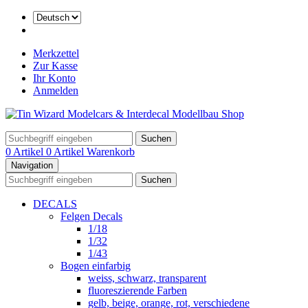
Merkzettel
Zur Kasse
Ihr Konto
Anmelden
Suchen
0 Artikel
0 Artikel
Warenkorb
Navigation
Suchen
DECALS
Felgen Decals
1/18
1/32
1/43
Bogen einfarbig
weiss, schwarz, transparent
fluoreszierende Farben
gelb, beige, orange, rot, verschiedene