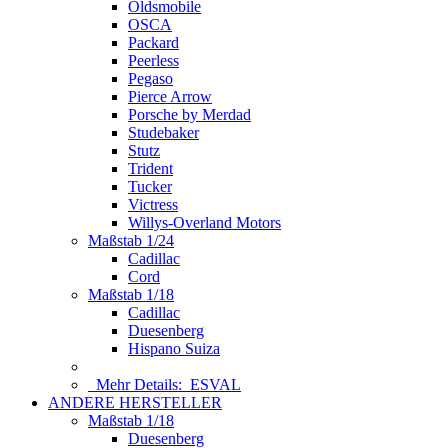
Oldsmobile
OSCA
Packard
Peerless
Pegaso
Pierce Arrow
Porsche by Merdad
Studebaker
Stutz
Trident
Tucker
Victress
Willys-Overland Motors
Maßstab 1/24
Cadillac
Cord
Maßstab 1/18
Cadillac
Duesenberg
Hispano Suiza
Mehr Details:
ESVAL
ANDERE HERSTELLER
Maßstab 1/18
Duesenberg