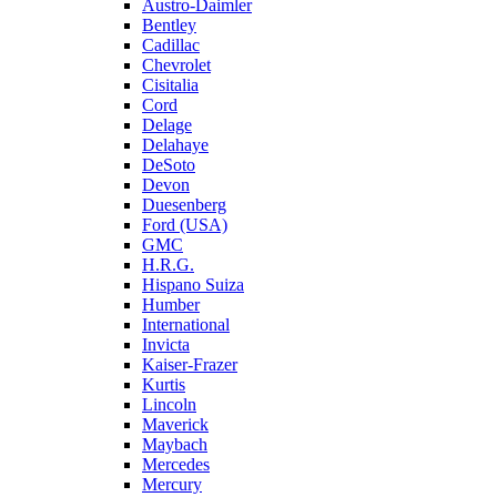
Austro-Daimler
Bentley
Cadillac
Chevrolet
Cisitalia
Cord
Delage
Delahaye
DeSoto
Devon
Duesenberg
Ford (USA)
GMC
H.R.G.
Hispano Suiza
Humber
International
Invicta
Kaiser-Frazer
Kurtis
Lincoln
Maverick
Maybach
Mercedes
Mercury