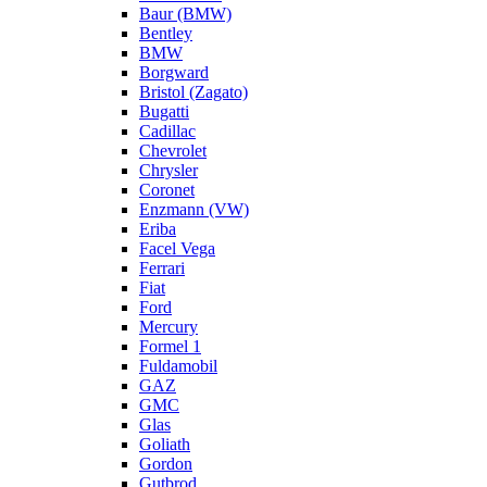
Baur (BMW)
Bentley
BMW
Borgward
Bristol (Zagato)
Bugatti
Cadillac
Chevrolet
Chrysler
Coronet
Enzmann (VW)
Eriba
Facel Vega
Ferrari
Fiat
Ford
Mercury
Formel 1
Fuldamobil
GAZ
GMC
Glas
Goliath
Gordon
Gutbrod