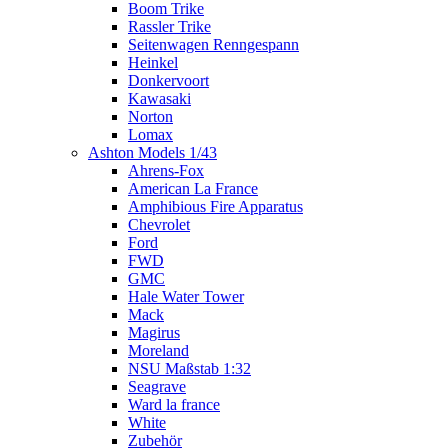
Boom Trike
Rassler Trike
Seitenwagen Renngespann
Heinkel
Donkervoort
Kawasaki
Norton
Lomax
Ashton Models 1/43
Ahrens-Fox
American La France
Amphibious Fire Apparatus
Chevrolet
Ford
FWD
GMC
Hale Water Tower
Mack
Magirus
Moreland
NSU Maßstab 1:32
Seagrave
Ward la france
White
Zubehör