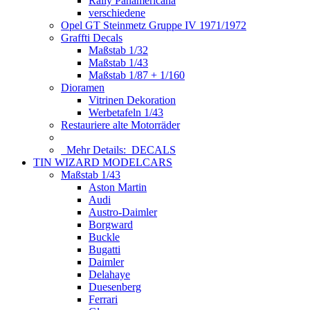
Rally Panamericana
verschiedene
Opel GT Steinmetz Gruppe IV 1971/1972
Graffti Decals
Maßstab 1/32
Maßstab 1/43
Maßstab 1/87 + 1/160
Dioramen
Vitrinen Dekoration
Werbetafeln 1/43
Restauriere alte Motorräder
Mehr Details:
DECALS
TIN WIZARD MODELCARS
Maßstab 1/43
Aston Martin
Audi
Austro-Daimler
Borgward
Buckle
Bugatti
Daimler
Delahaye
Duesenberg
Ferrari