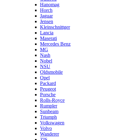
Hanomag
Horch
Jaguar
Jensen
Kleinschnittger
Lancia
Maserati
Mercedes Benz
MG
Nash
Nobel
NSU
Oldsmobile
Opel
Packard
Peugeot
Porsche
Rolls-Royce
Rumpler
Sunbeam
Triumph
Volkswagen
Volvo
Wanderer
ZIS