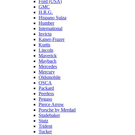
Ford (USA)
GMC
H.R.G.
Hispano Suiza
Humber
International
Invicta
Kaiser-Frazer
Kurtis
Lincoln
Maverick
Maybach
Mercedes
Mercury
Oldsmobile
OSCA
Packard
Peerless
Pegaso
Pierce Arrow
Porsche by Merdad
Studebaker
Stutz
Trident
Tucker