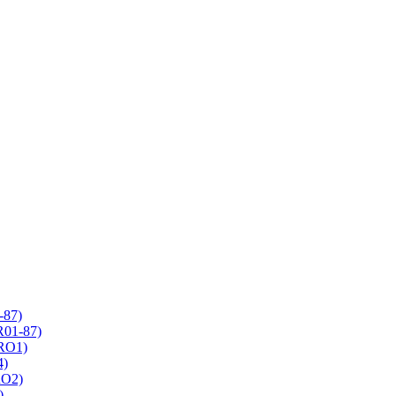
-87)
R01-87)
 RO1)
4)
RO2)
)