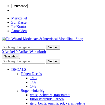
Merkzettel
Zur Kasse
Ihr Konto
Anmelden
Suchen
0 Artikel
0 Artikel
Warenkorb
Navigation
Suchen
DECALS
Felgen Decals
1/18
1/32
1/43
Bogen einfarbig
weiss, schwarz, transparent
fluoreszierende Farben
gelb, beige, orange, rot, verschiedene