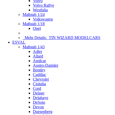
Volvo
Volvo Rallye
Westfalia
Maßstab 1/24
Volkswagen
Maßstab 1/18
Opel
Mehr Details:
TIN WIZARD MODELCARS
ESVAL
Maßstab 1/43
Adler
Allard
Amilcar
Austro-Daimler
Bentley
Cadillac
Chevrolet
Cisitalia
Cord
Delage
Delahaye
DeSoto
Devon
Duesenberg