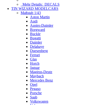
Mehr Details:
DECALS
TIN WIZARD MODELCARS
Maßstab 1/43
Aston Martin
Audi
Austro-Daimler
Borgward
Buckle
Bugatti
Daimler
Delahaye
Duesenberg
Ferrari
Glas
Horch
Jaguar
Magirus-Deutz
Maybach
Mercedes Benz
Opel
Pegaso
Porsche
Saab
Volkswagen