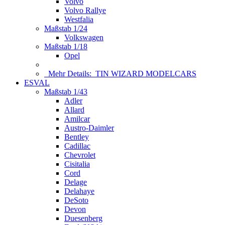
Volvo
Volvo Rallye
Westfalia
Maßstab 1/24
Volkswagen
Maßstab 1/18
Opel
Mehr Details:
TIN WIZARD MODELCARS
ESVAL
Maßstab 1/43
Adler
Allard
Amilcar
Austro-Daimler
Bentley
Cadillac
Chevrolet
Cisitalia
Cord
Delage
Delahaye
DeSoto
Devon
Duesenberg