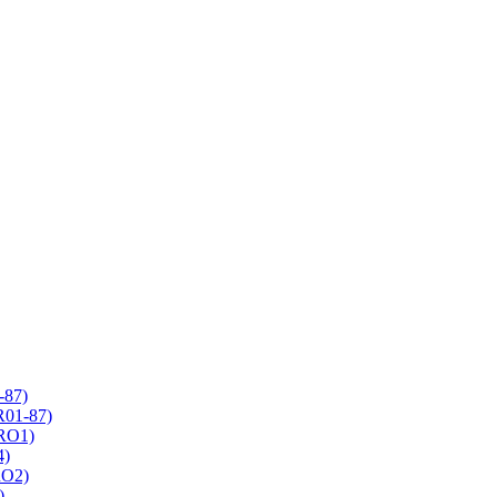
-87)
R01-87)
 RO1)
4)
RO2)
)