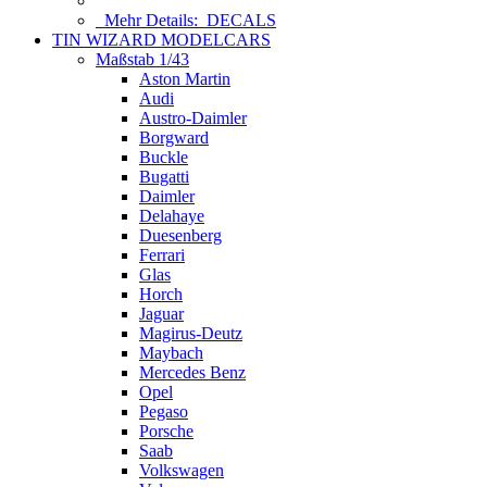
Mehr Details:
DECALS
TIN WIZARD MODELCARS
Maßstab 1/43
Aston Martin
Audi
Austro-Daimler
Borgward
Buckle
Bugatti
Daimler
Delahaye
Duesenberg
Ferrari
Glas
Horch
Jaguar
Magirus-Deutz
Maybach
Mercedes Benz
Opel
Pegaso
Porsche
Saab
Volkswagen