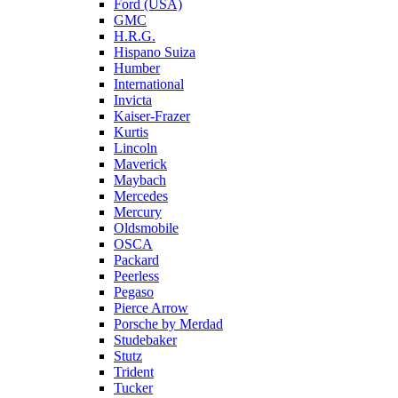
Ford (USA)
GMC
H.R.G.
Hispano Suiza
Humber
International
Invicta
Kaiser-Frazer
Kurtis
Lincoln
Maverick
Maybach
Mercedes
Mercury
Oldsmobile
OSCA
Packard
Peerless
Pegaso
Pierce Arrow
Porsche by Merdad
Studebaker
Stutz
Trident
Tucker