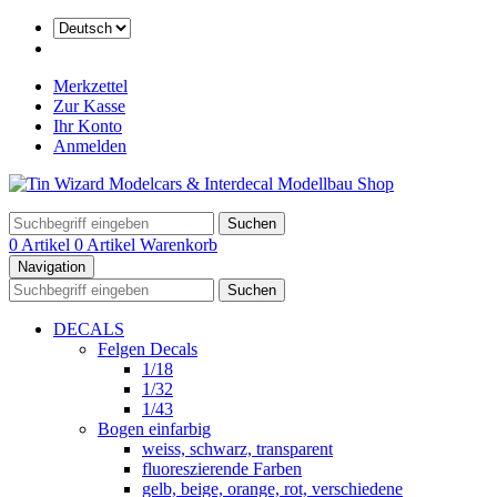
Merkzettel
Zur Kasse
Ihr Konto
Anmelden
Suchen
0 Artikel
0 Artikel
Warenkorb
Navigation
Suchen
DECALS
Felgen Decals
1/18
1/32
1/43
Bogen einfarbig
weiss, schwarz, transparent
fluoreszierende Farben
gelb, beige, orange, rot, verschiedene