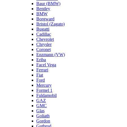
Baur (BMW)
Bentley
BMW
Borgward
Bristol (Zagato)
Bugatti
Cadillac
Chevrolet
Chrysler
Coronet
Enzmann (VW)
Eriba
Facel Vega
Ferrari
Fiat
Ford
Mercury
Formel 1
Fuldamobil
GAZ
GMC
Glas
Goliath
Gordon
Gutbrod