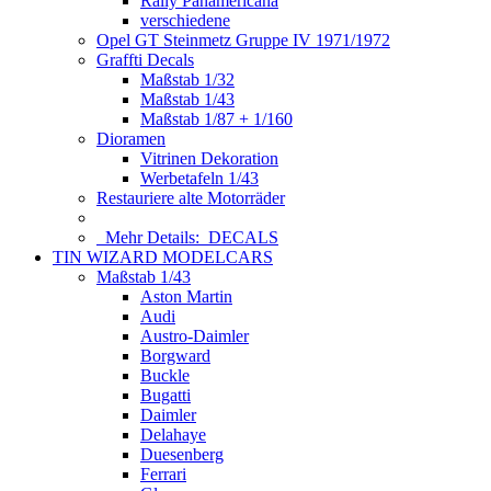
Rally Panamericana
verschiedene
Opel GT Steinmetz Gruppe IV 1971/1972
Graffti Decals
Maßstab 1/32
Maßstab 1/43
Maßstab 1/87 + 1/160
Dioramen
Vitrinen Dekoration
Werbetafeln 1/43
Restauriere alte Motorräder
Mehr Details:
DECALS
TIN WIZARD MODELCARS
Maßstab 1/43
Aston Martin
Audi
Austro-Daimler
Borgward
Buckle
Bugatti
Daimler
Delahaye
Duesenberg
Ferrari