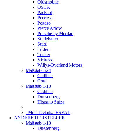
Oldsmobile
OSCA
Packard
Peerless
Pegaso
Pierce Arrow
Porsche by Merdad
Studebaker
Stutz
Trident
Tucker
Victress
Willys-Overland Motors
Maßstab 1/24
Cadillac
Cord
Maßstab 1/18
Cadillac
Duesenberg
Hispano Suiza
Mehr Details:
ESVAL
ANDERE HERSTELLER
Maßstab 1/18
Duesenberg