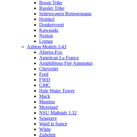
Boom Trike
Rassler Trike
Seitenwagen Renngespann
Heinkel
Donkervoort
Kawasaki
Norton
Lomax
Ashton Models 1/43
Ahrens-Fox
American La France
Amphibious Fire Apparatus
Chevrolet
Ford
FWD
GMC
Hale Water Tower
Mack
Magirus
Moreland
NSU Maßstab 1:32
Seagrave
Ward la france
White
Zubehör