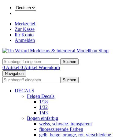
Merkzettel
Zur Kasse
Ihr Konto
Anmelden
Suchen
0 Artikel
0 Artikel
Warenkorb
Navigation
Suchen
DECALS
Felgen Decals
1/18
1/32
1/43
Bogen einfarbig
weiss, schwarz, transparent
fluoreszierende Farben
gelb, beige, orange, rot, verschiedene