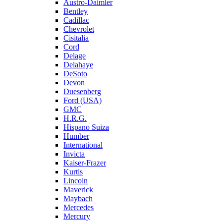
Austro-Daimler
Bentley
Cadillac
Chevrolet
Cisitalia
Cord
Delage
Delahaye
DeSoto
Devon
Duesenberg
Ford (USA)
GMC
H.R.G.
Hispano Suiza
Humber
International
Invicta
Kaiser-Frazer
Kurtis
Lincoln
Maverick
Maybach
Mercedes
Mercury