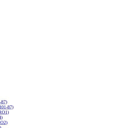
-87)
R01-87)
 RO1)
4)
RO2)
)