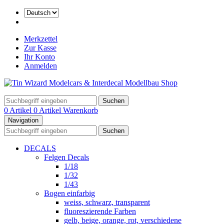
Merkzettel
Zur Kasse
Ihr Konto
Anmelden
Suchen
0 Artikel
0 Artikel
Warenkorb
Navigation
Suchen
DECALS
Felgen Decals
1/18
1/32
1/43
Bogen einfarbig
weiss, schwarz, transparent
fluoreszierende Farben
gelb, beige, orange, rot, verschiedene