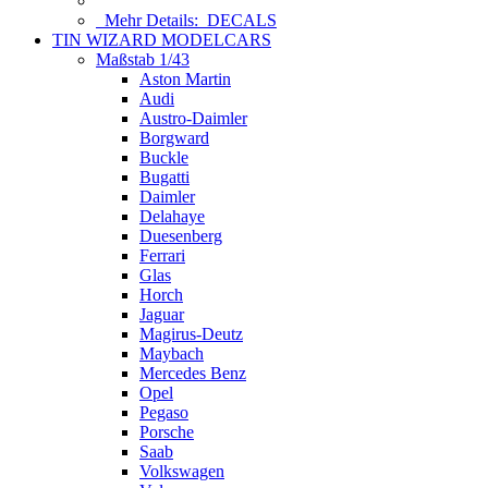
Mehr Details:
DECALS
TIN WIZARD MODELCARS
Maßstab 1/43
Aston Martin
Audi
Austro-Daimler
Borgward
Buckle
Bugatti
Daimler
Delahaye
Duesenberg
Ferrari
Glas
Horch
Jaguar
Magirus-Deutz
Maybach
Mercedes Benz
Opel
Pegaso
Porsche
Saab
Volkswagen