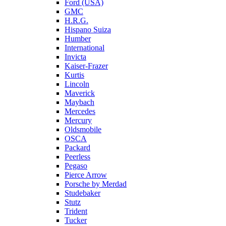
Ford (USA)
GMC
H.R.G.
Hispano Suiza
Humber
International
Invicta
Kaiser-Frazer
Kurtis
Lincoln
Maverick
Maybach
Mercedes
Mercury
Oldsmobile
OSCA
Packard
Peerless
Pegaso
Pierce Arrow
Porsche by Merdad
Studebaker
Stutz
Trident
Tucker