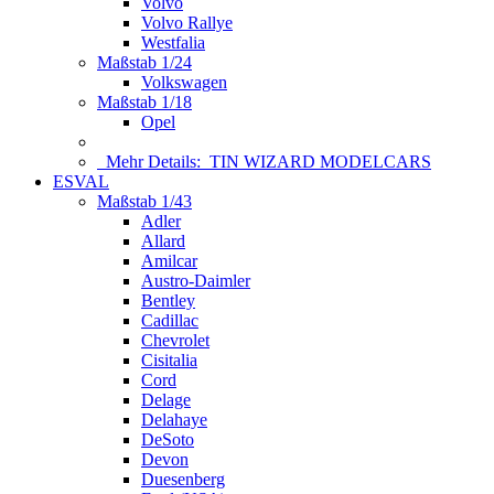
Volvo
Volvo Rallye
Westfalia
Maßstab 1/24
Volkswagen
Maßstab 1/18
Opel
Mehr Details:
TIN WIZARD MODELCARS
ESVAL
Maßstab 1/43
Adler
Allard
Amilcar
Austro-Daimler
Bentley
Cadillac
Chevrolet
Cisitalia
Cord
Delage
Delahaye
DeSoto
Devon
Duesenberg