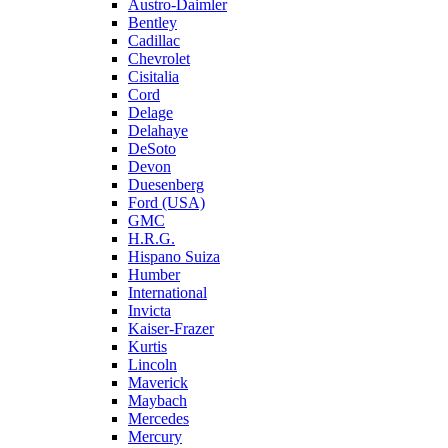
Austro-Daimler
Bentley
Cadillac
Chevrolet
Cisitalia
Cord
Delage
Delahaye
DeSoto
Devon
Duesenberg
Ford (USA)
GMC
H.R.G.
Hispano Suiza
Humber
International
Invicta
Kaiser-Frazer
Kurtis
Lincoln
Maverick
Maybach
Mercedes
Mercury