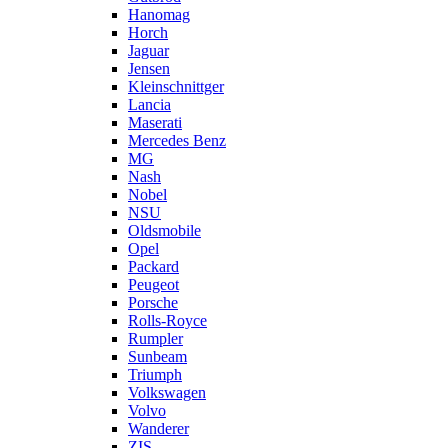
Hanomag
Horch
Jaguar
Jensen
Kleinschnittger
Lancia
Maserati
Mercedes Benz
MG
Nash
Nobel
NSU
Oldsmobile
Opel
Packard
Peugeot
Porsche
Rolls-Royce
Rumpler
Sunbeam
Triumph
Volkswagen
Volvo
Wanderer
ZIS