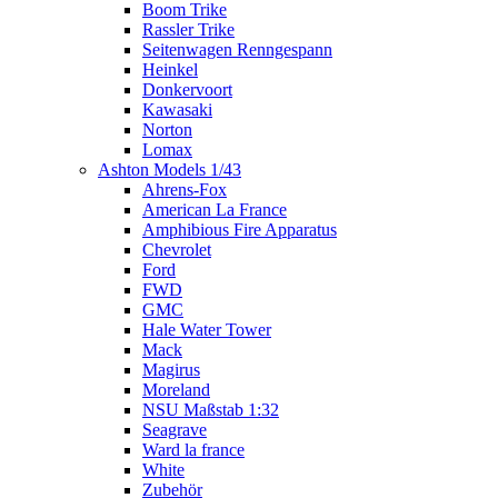
Boom Trike
Rassler Trike
Seitenwagen Renngespann
Heinkel
Donkervoort
Kawasaki
Norton
Lomax
Ashton Models 1/43
Ahrens-Fox
American La France
Amphibious Fire Apparatus
Chevrolet
Ford
FWD
GMC
Hale Water Tower
Mack
Magirus
Moreland
NSU Maßstab 1:32
Seagrave
Ward la france
White
Zubehör