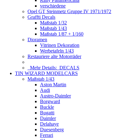
Rally Panamericana
verschiedene
Opel GT Steinmetz Gruppe IV 1971/1972
Graffti Decals
Maßstab 1/32
Maßstab 1/43
Maßstab 1/87 + 1/160
Dioramen
Vitrinen Dekoration
Werbetafeln 1/43
Restauriere alte Motorräder
Mehr Details:
DECALS
TIN WIZARD MODELCARS
Maßstab 1/43
Aston Martin
Audi
Austro-Daimler
Borgward
Buckle
Bugatti
Daimler
Delahaye
Duesenberg
Ferrari