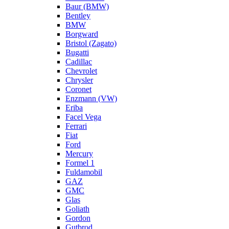
Baur (BMW)
Bentley
BMW
Borgward
Bristol (Zagato)
Bugatti
Cadillac
Chevrolet
Chrysler
Coronet
Enzmann (VW)
Eriba
Facel Vega
Ferrari
Fiat
Ford
Mercury
Formel 1
Fuldamobil
GAZ
GMC
Glas
Goliath
Gordon
Gutbrod