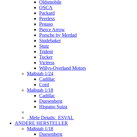
Oldsmobile
OSCA
Packard
Peerless
Pegaso
Pierce Arrow
Porsche by Merdad
Studebaker
Stutz
Trident
Tucker
Victress
Willys-Overland Motors
Maßstab 1/24
Cadillac
Cord
Maßstab 1/18
Cadillac
Duesenberg
Hispano Suiza
Mehr Details:
ESVAL
ANDERE HERSTELLER
Maßstab 1/18
Duesenberg