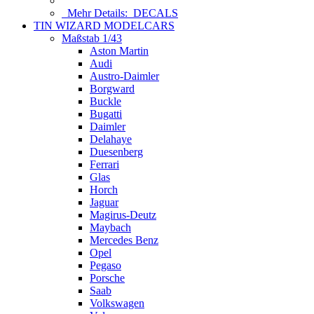
Mehr Details:
DECALS
TIN WIZARD MODELCARS
Maßstab 1/43
Aston Martin
Audi
Austro-Daimler
Borgward
Buckle
Bugatti
Daimler
Delahaye
Duesenberg
Ferrari
Glas
Horch
Jaguar
Magirus-Deutz
Maybach
Mercedes Benz
Opel
Pegaso
Porsche
Saab
Volkswagen