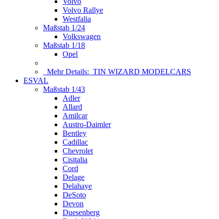
Volvo
Volvo Rallye
Westfalia
Maßstab 1/24
Volkswagen
Maßstab 1/18
Opel
Mehr Details:
TIN WIZARD MODELCARS
ESVAL
Maßstab 1/43
Adler
Allard
Amilcar
Austro-Daimler
Bentley
Cadillac
Chevrolet
Cisitalia
Cord
Delage
Delahaye
DeSoto
Devon
Duesenberg