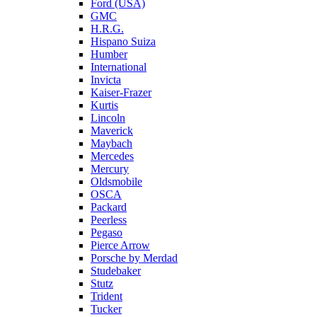
Ford (USA)
GMC
H.R.G.
Hispano Suiza
Humber
International
Invicta
Kaiser-Frazer
Kurtis
Lincoln
Maverick
Maybach
Mercedes
Mercury
Oldsmobile
OSCA
Packard
Peerless
Pegaso
Pierce Arrow
Porsche by Merdad
Studebaker
Stutz
Trident
Tucker