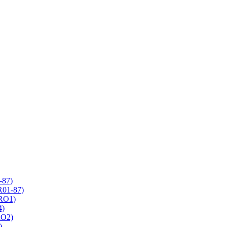
-87)
R01-87)
 RO1)
4)
RO2)
)