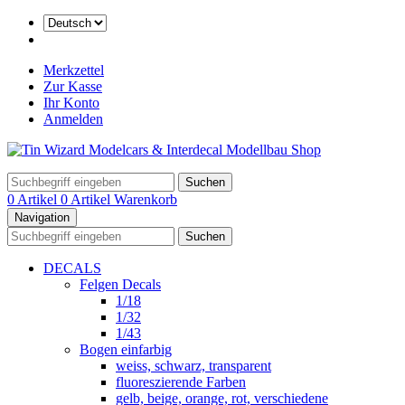
Merkzettel
Zur Kasse
Ihr Konto
Anmelden
Suchen
0 Artikel
0 Artikel
Warenkorb
Navigation
Suchen
DECALS
Felgen Decals
1/18
1/32
1/43
Bogen einfarbig
weiss, schwarz, transparent
fluoreszierende Farben
gelb, beige, orange, rot, verschiedene