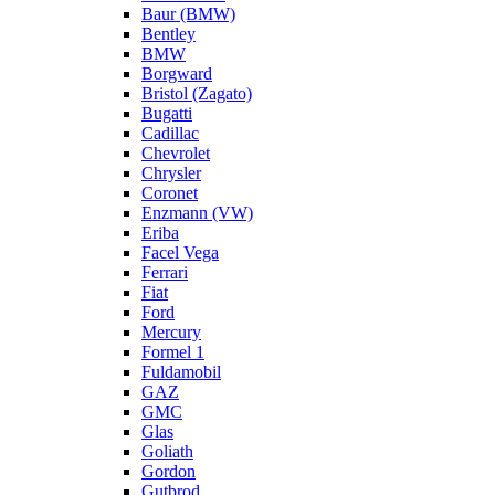
Baur (BMW)
Bentley
BMW
Borgward
Bristol (Zagato)
Bugatti
Cadillac
Chevrolet
Chrysler
Coronet
Enzmann (VW)
Eriba
Facel Vega
Ferrari
Fiat
Ford
Mercury
Formel 1
Fuldamobil
GAZ
GMC
Glas
Goliath
Gordon
Gutbrod