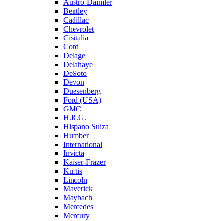
Austro-Daimler
Bentley
Cadillac
Chevrolet
Cisitalia
Cord
Delage
Delahaye
DeSoto
Devon
Duesenberg
Ford (USA)
GMC
H.R.G.
Hispano Suiza
Humber
International
Invicta
Kaiser-Frazer
Kurtis
Lincoln
Maverick
Maybach
Mercedes
Mercury