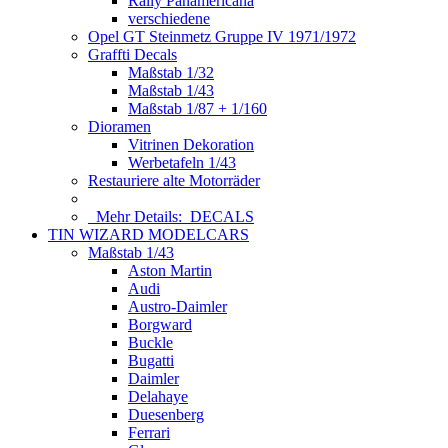
Rally Panamericana
verschiedene
Opel GT Steinmetz Gruppe IV 1971/1972
Graffti Decals
Maßstab 1/32
Maßstab 1/43
Maßstab 1/87 + 1/160
Dioramen
Vitrinen Dekoration
Werbetafeln 1/43
Restauriere alte Motorräder
Mehr Details:
DECALS
TIN WIZARD MODELCARS
Maßstab 1/43
Aston Martin
Audi
Austro-Daimler
Borgward
Buckle
Bugatti
Daimler
Delahaye
Duesenberg
Ferrari