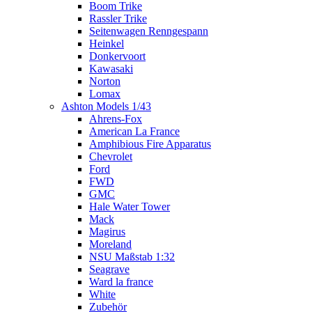
Boom Trike
Rassler Trike
Seitenwagen Renngespann
Heinkel
Donkervoort
Kawasaki
Norton
Lomax
Ashton Models 1/43
Ahrens-Fox
American La France
Amphibious Fire Apparatus
Chevrolet
Ford
FWD
GMC
Hale Water Tower
Mack
Magirus
Moreland
NSU Maßstab 1:32
Seagrave
Ward la france
White
Zubehör