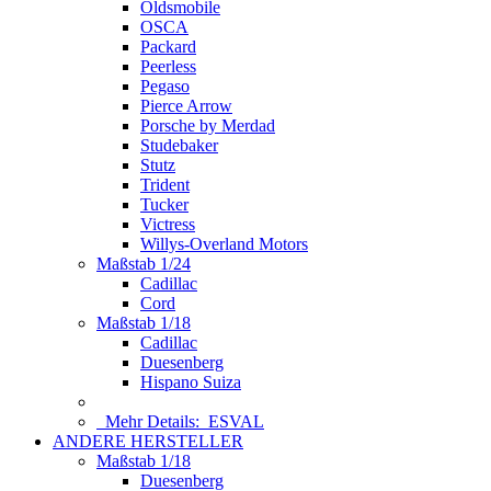
Oldsmobile
OSCA
Packard
Peerless
Pegaso
Pierce Arrow
Porsche by Merdad
Studebaker
Stutz
Trident
Tucker
Victress
Willys-Overland Motors
Maßstab 1/24
Cadillac
Cord
Maßstab 1/18
Cadillac
Duesenberg
Hispano Suiza
Mehr Details:
ESVAL
ANDERE HERSTELLER
Maßstab 1/18
Duesenberg