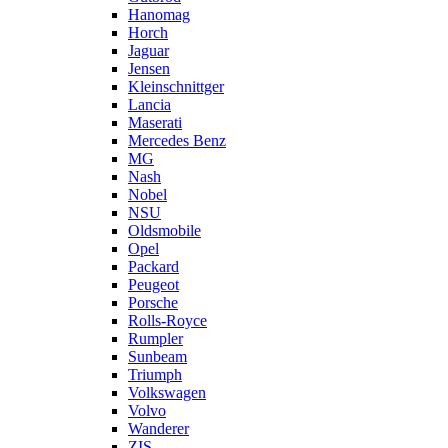
Hanomag
Horch
Jaguar
Jensen
Kleinschnittger
Lancia
Maserati
Mercedes Benz
MG
Nash
Nobel
NSU
Oldsmobile
Opel
Packard
Peugeot
Porsche
Rolls-Royce
Rumpler
Sunbeam
Triumph
Volkswagen
Volvo
Wanderer
ZIS