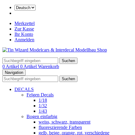
Merkzettel
Zur Kasse
Ihr Konto
Anmelden
Suchen
0 Artikel
0 Artikel
Warenkorb
Navigation
Suchen
DECALS
Felgen Decals
1/18
1/32
1/43
Bogen einfarbig
weiss, schwarz, transparent
fluoreszierende Farben
gelb, beige, orange, rot, verschiedene