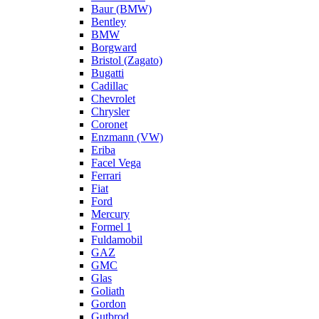
Baur (BMW)
Bentley
BMW
Borgward
Bristol (Zagato)
Bugatti
Cadillac
Chevrolet
Chrysler
Coronet
Enzmann (VW)
Eriba
Facel Vega
Ferrari
Fiat
Ford
Mercury
Formel 1
Fuldamobil
GAZ
GMC
Glas
Goliath
Gordon
Gutbrod