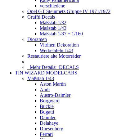
Rally Panamericana
verschiedene
Opel GT Steinmetz Gruppe IV 1971/1972
Graffti Decals
Maßstab 1/32
Maßstab 1/43
Maßstab 1/87 + 1/160
Dioramen
Vitrinen Dekoration
Werbetafeln 1/43
Restauriere alte Motorräder
Mehr Details:
DECALS
TIN WIZARD MODELCARS
Maßstab 1/43
Aston Martin
Audi
Austro-Daimler
Borgward
Buckle
Bugatti
Daimler
Delahaye
Duesenberg
Ferrari