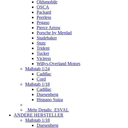
Oldsmobile
OSCA
Packard
Peerless
Pegaso
Pierce Arrow
Porsche by Merdad
Studebaker
Stutz
Trident
Tucker
Victress
Willys-Overland Motors
Maßstab 1/24
Cadillac
Cord
Maßstab 1/18
Cadillac
Duesenberg
Hispano Suiza
Mehr Details:
ESVAL
ANDERE HERSTELLER
Maßstab 1/18
Duesenberg