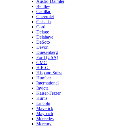
Austro-Daimler
Bentley
Cadillac
Chevrolet
Cisitalia
Cord
Delage
Delahaye
DeSoto
Devon
Duesenberg
Ford (USA)
GMC
H.R.G.
Hispano Suiza
Humber
International
Invicta
Kaiser-Frazer
Kurtis
Lincoln
Maverick
Maybach
Mercedes
Mercury