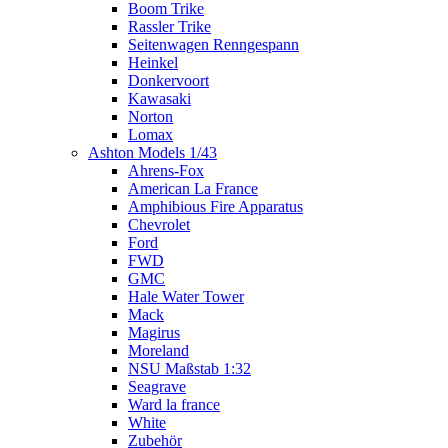
Boom Trike
Rassler Trike
Seitenwagen Renngespann
Heinkel
Donkervoort
Kawasaki
Norton
Lomax
Ashton Models 1/43
Ahrens-Fox
American La France
Amphibious Fire Apparatus
Chevrolet
Ford
FWD
GMC
Hale Water Tower
Mack
Magirus
Moreland
NSU Maßstab 1:32
Seagrave
Ward la france
White
Zubehör