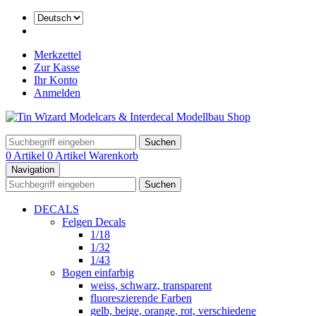
Merkzettel
Zur Kasse
Ihr Konto
Anmelden
Suchen
0 Artikel
0 Artikel
Warenkorb
Navigation
Suchen
DECALS
Felgen Decals
1/18
1/32
1/43
Bogen einfarbig
weiss, schwarz, transparent
fluoreszierende Farben
gelb, beige, orange, rot, verschiedene