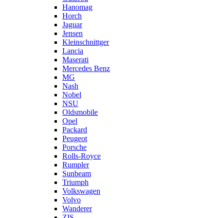
Hanomag
Horch
Jaguar
Jensen
Kleinschnittger
Lancia
Maserati
Mercedes Benz
MG
Nash
Nobel
NSU
Oldsmobile
Opel
Packard
Peugeot
Porsche
Rolls-Royce
Rumpler
Sunbeam
Triumph
Volkswagen
Volvo
Wanderer
ZIS