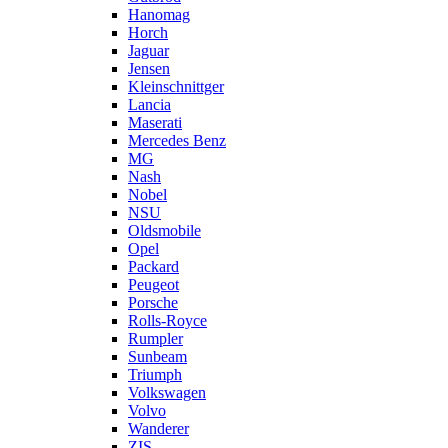
Hanomag
Horch
Jaguar
Jensen
Kleinschnittger
Lancia
Maserati
Mercedes Benz
MG
Nash
Nobel
NSU
Oldsmobile
Opel
Packard
Peugeot
Porsche
Rolls-Royce
Rumpler
Sunbeam
Triumph
Volkswagen
Volvo
Wanderer
ZIS