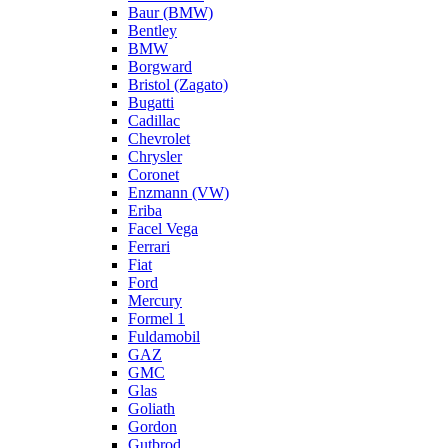
Baur (BMW)
Bentley
BMW
Borgward
Bristol (Zagato)
Bugatti
Cadillac
Chevrolet
Chrysler
Coronet
Enzmann (VW)
Eriba
Facel Vega
Ferrari
Fiat
Ford
Mercury
Formel 1
Fuldamobil
GAZ
GMC
Glas
Goliath
Gordon
Gutbrod