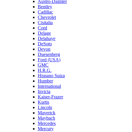
Austro-Daimler
Bentley
Cadillac
Chevrolet
Cisitalia
Cord
Delage
Delahaye
DeSoto
Devon
Duesenberg
Ford (USA)
GMC
H.R.G.
Hispano Suiza
Humber
International
Invicta
Kaiser-Frazer
Kurtis
Lincoln
Maverick
Maybach
Mercedes
Mercury