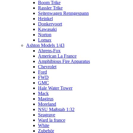
Boom Trike
Rassler Trike
Seitenwagen Renngespann
Heinkel
Donkervoort
Kawasaki
Norton
Lomax
Ashton Models 1/43
Ahrens-Fox
American La France
Amphibious Fire Apparatus
Chevrolet
Ford
FWD
GMC
Hale Water Tower
Mack
Magirus
Moreland
NSU Maßstab 1:32
Seagrave
Ward la france
White
Zubehör