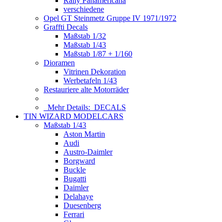
Rally Panamericana
verschiedene
Opel GT Steinmetz Gruppe IV 1971/1972
Graffti Decals
Maßstab 1/32
Maßstab 1/43
Maßstab 1/87 + 1/160
Dioramen
Vitrinen Dekoration
Werbetafeln 1/43
Restauriere alte Motorräder
Mehr Details:
DECALS
TIN WIZARD MODELCARS
Maßstab 1/43
Aston Martin
Audi
Austro-Daimler
Borgward
Buckle
Bugatti
Daimler
Delahaye
Duesenberg
Ferrari