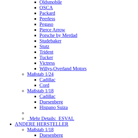
Oldsmobile
OSCA
Packard
Peerless
Pegaso
Pierce Arrow
Porsche by Merdad
Studebaker
Stutz
Trident
Tucker
Victress
Willys-Overland Motors
Maßstab 1/24
Cadillac
Cord
Maßstab 1/18
Cadillac
Duesenberg
Hispano Suiza
Mehr Details:
ESVAL
ANDERE HERSTELLER
Maßstab 1/18
Duesenberg