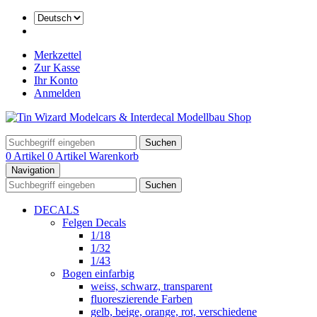
Merkzettel
Zur Kasse
Ihr Konto
Anmelden
Suchen
0 Artikel
0 Artikel
Warenkorb
Navigation
Suchen
DECALS
Felgen Decals
1/18
1/32
1/43
Bogen einfarbig
weiss, schwarz, transparent
fluoreszierende Farben
gelb, beige, orange, rot, verschiedene