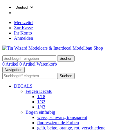
Merkzettel
Zur Kasse
Ihr Konto
Anmelden
Suchen
0 Artikel
0 Artikel
Warenkorb
Navigation
Suchen
DECALS
Felgen Decals
1/18
1/32
1/43
Bogen einfarbig
weiss, schwarz, transparent
fluoreszierende Farben
gelb, beige, orange, rot, verschiedene