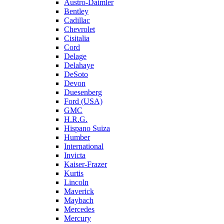
Austro-Daimler
Bentley
Cadillac
Chevrolet
Cisitalia
Cord
Delage
Delahaye
DeSoto
Devon
Duesenberg
Ford (USA)
GMC
H.R.G.
Hispano Suiza
Humber
International
Invicta
Kaiser-Frazer
Kurtis
Lincoln
Maverick
Maybach
Mercedes
Mercury