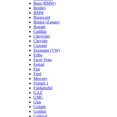
Baur (BMW)
Bentley
BMW
Borgward
Bristol (Zagato)
Bugatti
Cadillac
Chevrolet
Chrysler
Coronet
Enzmann (VW)
Eriba
Facel Vega
Ferrari
Fiat
Ford
Mercury
Formel 1
Fuldamobil
GAZ
GMC
Glas
Goliath
Gordon
Gutbrod