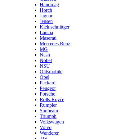
Hanomag
Horch
Jaguar
Jensen
Kleinschnittger
Lancia
Maserati
Mercedes Benz
MG
Nash
Nobel
NSU
Oldsmobile
Opel
Packard
Peugeot
Porsche
Rolls-Royce
Rumpler
Sunbeam
Triumph
Volkswagen
Volvo
Wanderer
ZIS