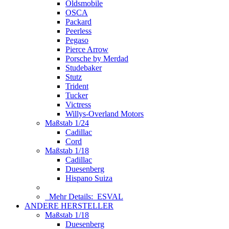
Oldsmobile
OSCA
Packard
Peerless
Pegaso
Pierce Arrow
Porsche by Merdad
Studebaker
Stutz
Trident
Tucker
Victress
Willys-Overland Motors
Maßstab 1/24
Cadillac
Cord
Maßstab 1/18
Cadillac
Duesenberg
Hispano Suiza
Mehr Details:
ESVAL
ANDERE HERSTELLER
Maßstab 1/18
Duesenberg