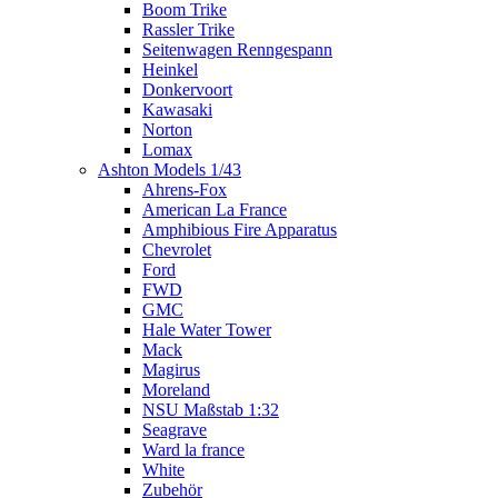
Boom Trike
Rassler Trike
Seitenwagen Renngespann
Heinkel
Donkervoort
Kawasaki
Norton
Lomax
Ashton Models 1/43
Ahrens-Fox
American La France
Amphibious Fire Apparatus
Chevrolet
Ford
FWD
GMC
Hale Water Tower
Mack
Magirus
Moreland
NSU Maßstab 1:32
Seagrave
Ward la france
White
Zubehör