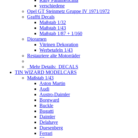
Rally Panamericana
verschiedene
Opel GT Steinmetz Gruppe IV 1971/1972
Graffti Decals
Maßstab 1/32
Maßstab 1/43
Maßstab 1/87 + 1/160
Dioramen
Vitrinen Dekoration
Werbetafeln 1/43
Restauriere alte Motorräder
Mehr Details:
DECALS
TIN WIZARD MODELCARS
Maßstab 1/43
Aston Martin
Audi
Austro-Daimler
Borgward
Buckle
Bugatti
Daimler
Delahaye
Duesenberg
Ferrari