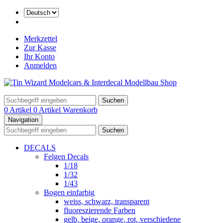
Merkzettel
Zur Kasse
Ihr Konto
Anmelden
Suchen
0 Artikel
0 Artikel
Warenkorb
Navigation
Suchen
DECALS
Felgen Decals
1/18
1/32
1/43
Bogen einfarbig
weiss, schwarz, transparent
fluoreszierende Farben
gelb, beige, orange, rot, verschiedene