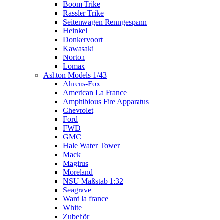
Boom Trike
Rassler Trike
Seitenwagen Renngespann
Heinkel
Donkervoort
Kawasaki
Norton
Lomax
Ashton Models 1/43
Ahrens-Fox
American La France
Amphibious Fire Apparatus
Chevrolet
Ford
FWD
GMC
Hale Water Tower
Mack
Magirus
Moreland
NSU Maßstab 1:32
Seagrave
Ward la france
White
Zubehör