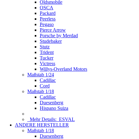
Oldsmobile
OSCA
Packard
Peerless
Pegaso
Pierce Arrow
Porsche by Merdad
Studebaker
Stutz
Trident
Tucker
Victress
Willys-Overland Motors
Maßstab 1/24
Cadillac
Cord
Maßstab 1/18
Cadillac
Duesenberg
Hispano Suiza
Mehr Details:
ESVAL
ANDERE HERSTELLER
Maßstab 1/18
Duesenberg