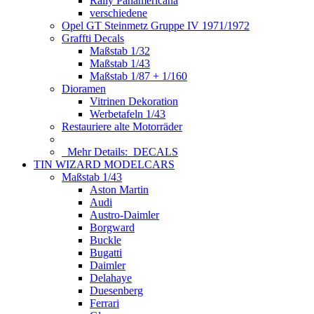
Rally Panamericana
verschiedene
Opel GT Steinmetz Gruppe IV 1971/1972
Graffti Decals
Maßstab 1/32
Maßstab 1/43
Maßstab 1/87 + 1/160
Dioramen
Vitrinen Dekoration
Werbetafeln 1/43
Restauriere alte Motorräder
Mehr Details:
DECALS
TIN WIZARD MODELCARS
Maßstab 1/43
Aston Martin
Audi
Austro-Daimler
Borgward
Buckle
Bugatti
Daimler
Delahaye
Duesenberg
Ferrari