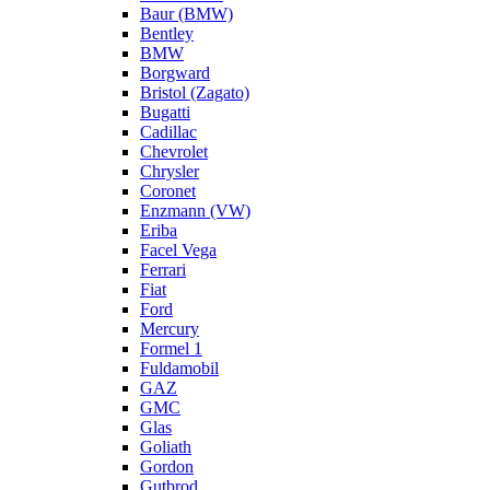
Baur (BMW)
Bentley
BMW
Borgward
Bristol (Zagato)
Bugatti
Cadillac
Chevrolet
Chrysler
Coronet
Enzmann (VW)
Eriba
Facel Vega
Ferrari
Fiat
Ford
Mercury
Formel 1
Fuldamobil
GAZ
GMC
Glas
Goliath
Gordon
Gutbrod