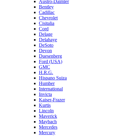
Austro-Daimler
Bentley
Cadillac
Chevrolet
Cisitalia
Cord
Delage
Delahaye
DeSoto
Devon
Duesenberg
Ford (USA)
GMC
H.R.G.
Hispano Suiza
Humber
International
Invicta
Kaiser-Frazer
Kurtis
Lincoln
Maverick
Maybach
Mercedes
Mercury