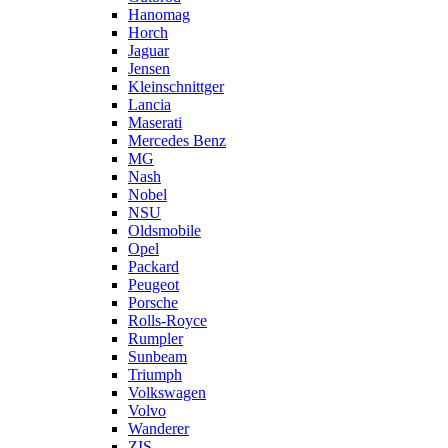
Hanomag
Horch
Jaguar
Jensen
Kleinschnittger
Lancia
Maserati
Mercedes Benz
MG
Nash
Nobel
NSU
Oldsmobile
Opel
Packard
Peugeot
Porsche
Rolls-Royce
Rumpler
Sunbeam
Triumph
Volkswagen
Volvo
Wanderer
ZIS