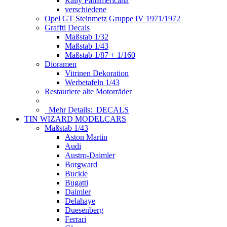
Rally Panamericana
verschiedene
Opel GT Steinmetz Gruppe IV 1971/1972
Graffti Decals
Maßstab 1/32
Maßstab 1/43
Maßstab 1/87 + 1/160
Dioramen
Vitrinen Dekoration
Werbetafeln 1/43
Restauriere alte Motorräder
Mehr Details:
DECALS
TIN WIZARD MODELCARS
Maßstab 1/43
Aston Martin
Audi
Austro-Daimler
Borgward
Buckle
Bugatti
Daimler
Delahaye
Duesenberg
Ferrari