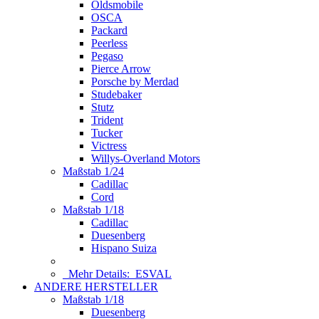
Oldsmobile
OSCA
Packard
Peerless
Pegaso
Pierce Arrow
Porsche by Merdad
Studebaker
Stutz
Trident
Tucker
Victress
Willys-Overland Motors
Maßstab 1/24
Cadillac
Cord
Maßstab 1/18
Cadillac
Duesenberg
Hispano Suiza
Mehr Details:
ESVAL
ANDERE HERSTELLER
Maßstab 1/18
Duesenberg