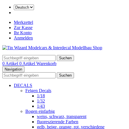
Merkzettel
Zur Kasse
Ihr Konto
Anmelden
Suchen
0 Artikel
0 Artikel
Warenkorb
Navigation
Suchen
DECALS
Felgen Decals
1/18
1/32
1/43
Bogen einfarbig
weiss, schwarz, transparent
fluoreszierende Farben
gelb, beige, orange, rot, verschiedene