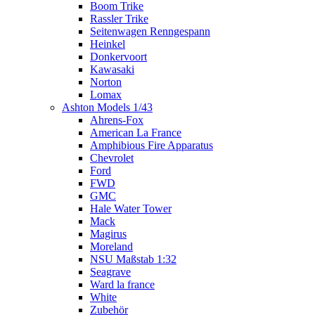
Boom Trike
Rassler Trike
Seitenwagen Renngespann
Heinkel
Donkervoort
Kawasaki
Norton
Lomax
Ashton Models 1/43
Ahrens-Fox
American La France
Amphibious Fire Apparatus
Chevrolet
Ford
FWD
GMC
Hale Water Tower
Mack
Magirus
Moreland
NSU Maßstab 1:32
Seagrave
Ward la france
White
Zubehör