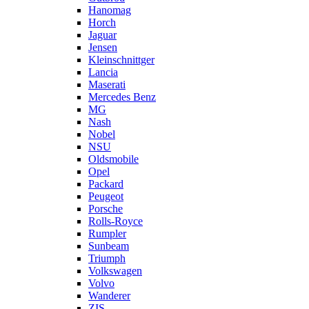
Hanomag
Horch
Jaguar
Jensen
Kleinschnittger
Lancia
Maserati
Mercedes Benz
MG
Nash
Nobel
NSU
Oldsmobile
Opel
Packard
Peugeot
Porsche
Rolls-Royce
Rumpler
Sunbeam
Triumph
Volkswagen
Volvo
Wanderer
ZIS