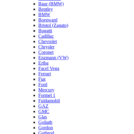
Baur (BMW)
Bentley
BMW
Borgward
Bristol (Zagato)
Bugatti
Cadillac
Chevrolet
Chrysler
Coronet
Enzmann (VW)
Eriba
Facel Vega
Ferrari
Fiat
Ford
Mercury
Formel 1
Fuldamobil
GAZ
GMC
Glas
Goliath
Gordon
Gutbrod