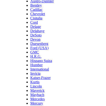
Austro-Daimler
Bentley
Cadillac
Chevrolet
Cisitalia
Cord
Delage
Delahaye
DeSoto
Devon
Duesenberg
Ford (USA)
GMC
H.R.G.
Hispano Suiza
Humber
International
Invicta
Kaiser-Frazer
Kurtis
Lincoln
Maverick
Maybach
Mercedes
Mercury