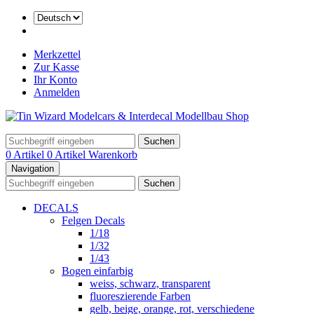
Merkzettel
Zur Kasse
Ihr Konto
Anmelden
Suchen
0 Artikel
0 Artikel
Warenkorb
Navigation
Suchen
DECALS
Felgen Decals
1/18
1/32
1/43
Bogen einfarbig
weiss, schwarz, transparent
fluoreszierende Farben
gelb, beige, orange, rot, verschiedene