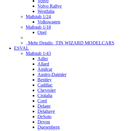
Volvo
Volvo Rallye
Westfalia
Maßstab 1/24
Volkswagen
Maßstab 1/18
Opel
Mehr Details:
TIN WIZARD MODELCARS
ESVAL
Maßstab 1/43
Adler
Allard
Amilcar
Austro-Daimler
Bentley
Cadillac
Chevrolet
Cisitalia
Cord
Delage
Delahaye
DeSoto
Devon
Duesenberg