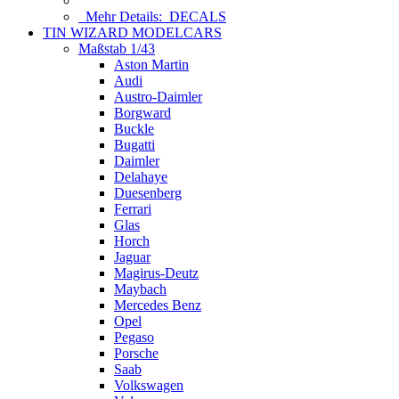
Mehr Details:
DECALS
TIN WIZARD MODELCARS
Maßstab 1/43
Aston Martin
Audi
Austro-Daimler
Borgward
Buckle
Bugatti
Daimler
Delahaye
Duesenberg
Ferrari
Glas
Horch
Jaguar
Magirus-Deutz
Maybach
Mercedes Benz
Opel
Pegaso
Porsche
Saab
Volkswagen