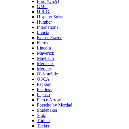
Ford (USA)
GMC
H.R.G.
Hispano Suiza
Humber
International
Invicta
Kaiser-Frazer
Kurtis
Lincoln
Maverick
Maybach
Mercedes
Mercury
Oldsmobile
OSCA
Packard
Peerless
Pegaso
Pierce Arrow
Porsche by Merdad
Studebaker
Stutz
Trident
Tucker