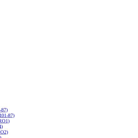
-87)
R01-87)
 RO1)
4)
RO2)
)