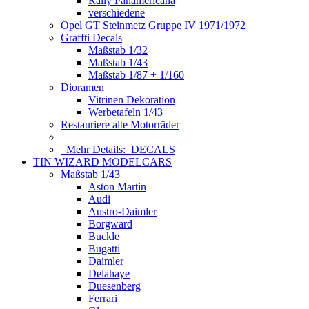
Rally Panamericana
verschiedene
Opel GT Steinmetz Gruppe IV 1971/1972
Graffti Decals
Maßstab 1/32
Maßstab 1/43
Maßstab 1/87 + 1/160
Dioramen
Vitrinen Dekoration
Werbetafeln 1/43
Restauriere alte Motorräder
Mehr Details:
DECALS
TIN WIZARD MODELCARS
Maßstab 1/43
Aston Martin
Audi
Austro-Daimler
Borgward
Buckle
Bugatti
Daimler
Delahaye
Duesenberg
Ferrari