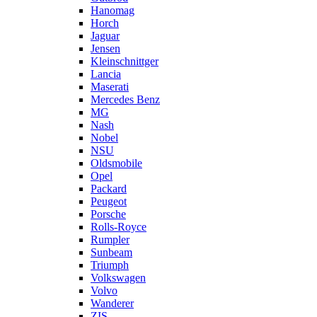
Hanomag
Horch
Jaguar
Jensen
Kleinschnittger
Lancia
Maserati
Mercedes Benz
MG
Nash
Nobel
NSU
Oldsmobile
Opel
Packard
Peugeot
Porsche
Rolls-Royce
Rumpler
Sunbeam
Triumph
Volkswagen
Volvo
Wanderer
ZIS