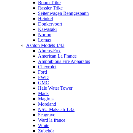
Boom Trike
Rassler Trike
Seitenwagen Renngespann
Heinkel
Donkervoort
Kawasaki
Norton
Lomax
Ashton Models 1/43
Ahrens-Fox
American La France
Amphibious Fire Apparatus
Chevrolet
Ford
FWD
GMC
Hale Water Tower
Mack
Magirus
Moreland
NSU Maßstab 1:32
Seagrave
Ward la france
White
Zubehör