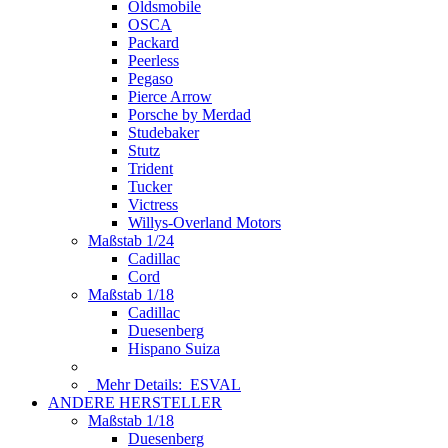
Oldsmobile
OSCA
Packard
Peerless
Pegaso
Pierce Arrow
Porsche by Merdad
Studebaker
Stutz
Trident
Tucker
Victress
Willys-Overland Motors
Maßstab 1/24
Cadillac
Cord
Maßstab 1/18
Cadillac
Duesenberg
Hispano Suiza
Mehr Details:
ESVAL
ANDERE HERSTELLER
Maßstab 1/18
Duesenberg