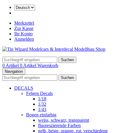
Merkzettel
Zur Kasse
Ihr Konto
Anmelden
Suchen
0 Artikel
0 Artikel
Warenkorb
Navigation
Suchen
DECALS
Felgen Decals
1/18
1/32
1/43
Bogen einfarbig
weiss, schwarz, transparent
fluoreszierende Farben
gelb, beige, orange, rot, verschiedene