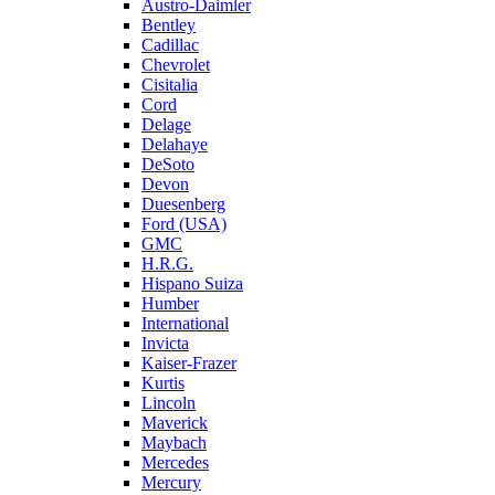
Austro-Daimler
Bentley
Cadillac
Chevrolet
Cisitalia
Cord
Delage
Delahaye
DeSoto
Devon
Duesenberg
Ford (USA)
GMC
H.R.G.
Hispano Suiza
Humber
International
Invicta
Kaiser-Frazer
Kurtis
Lincoln
Maverick
Maybach
Mercedes
Mercury