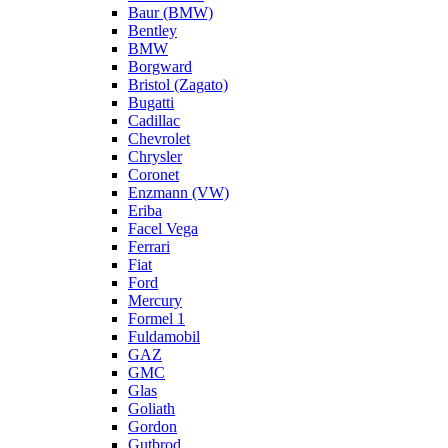
Baur (BMW)
Bentley
BMW
Borgward
Bristol (Zagato)
Bugatti
Cadillac
Chevrolet
Chrysler
Coronet
Enzmann (VW)
Eriba
Facel Vega
Ferrari
Fiat
Ford
Mercury
Formel 1
Fuldamobil
GAZ
GMC
Glas
Goliath
Gordon
Gutbrod