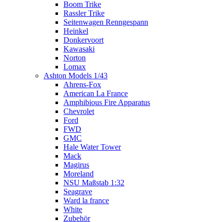
Boom Trike
Rassler Trike
Seitenwagen Renngespann
Heinkel
Donkervoort
Kawasaki
Norton
Lomax
Ashton Models 1/43
Ahrens-Fox
American La France
Amphibious Fire Apparatus
Chevrolet
Ford
FWD
GMC
Hale Water Tower
Mack
Magirus
Moreland
NSU Maßstab 1:32
Seagrave
Ward la france
White
Zubehör