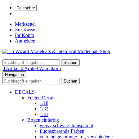
Merkzettel
Zur Kasse
Ihr Konto
Anmelden
Suchen
0 Artikel
0 Artikel
Warenkorb
Navigation
Suchen
DECALS
Felgen Decals
1/18
1/32
1/43
Bogen einfarbig
weiss, schwarz, transparent
fluoreszierende Farben
gelb, beige, orange, rot, verschiedene