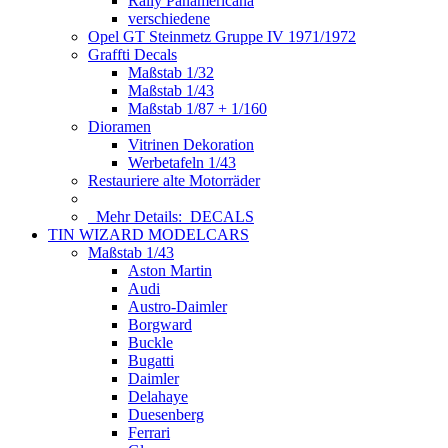
Rally Panamericana
verschiedene
Opel GT Steinmetz Gruppe IV 1971/1972
Graffti Decals
Maßstab 1/32
Maßstab 1/43
Maßstab 1/87 + 1/160
Dioramen
Vitrinen Dekoration
Werbetafeln 1/43
Restauriere alte Motorräder
Mehr Details:
DECALS
TIN WIZARD MODELCARS
Maßstab 1/43
Aston Martin
Audi
Austro-Daimler
Borgward
Buckle
Bugatti
Daimler
Delahaye
Duesenberg
Ferrari