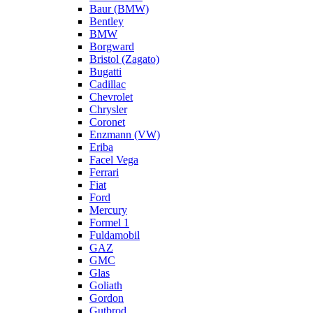
Baur (BMW)
Bentley
BMW
Borgward
Bristol (Zagato)
Bugatti
Cadillac
Chevrolet
Chrysler
Coronet
Enzmann (VW)
Eriba
Facel Vega
Ferrari
Fiat
Ford
Mercury
Formel 1
Fuldamobil
GAZ
GMC
Glas
Goliath
Gordon
Gutbrod