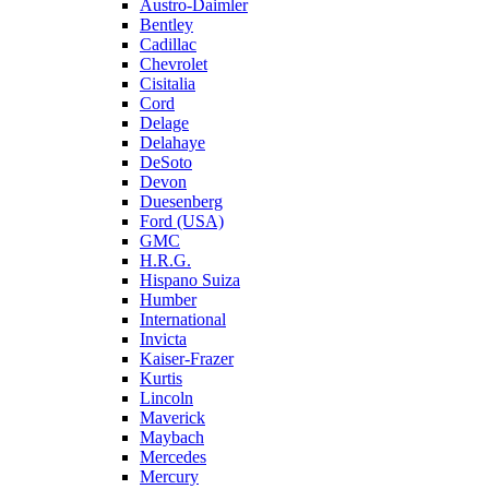
Austro-Daimler
Bentley
Cadillac
Chevrolet
Cisitalia
Cord
Delage
Delahaye
DeSoto
Devon
Duesenberg
Ford (USA)
GMC
H.R.G.
Hispano Suiza
Humber
International
Invicta
Kaiser-Frazer
Kurtis
Lincoln
Maverick
Maybach
Mercedes
Mercury