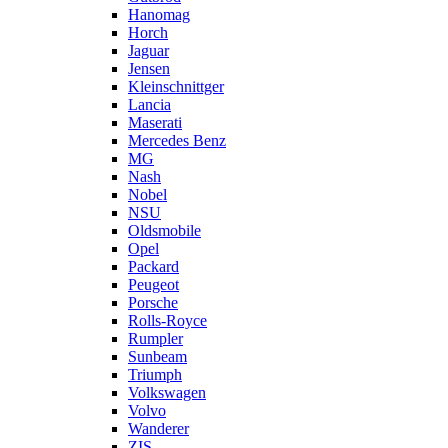
Hanomag
Horch
Jaguar
Jensen
Kleinschnittger
Lancia
Maserati
Mercedes Benz
MG
Nash
Nobel
NSU
Oldsmobile
Opel
Packard
Peugeot
Porsche
Rolls-Royce
Rumpler
Sunbeam
Triumph
Volkswagen
Volvo
Wanderer
ZIS