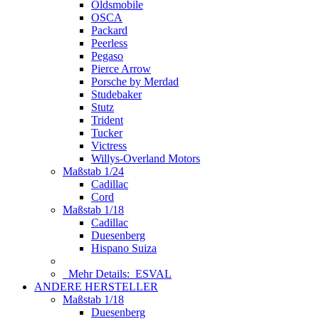
Oldsmobile
OSCA
Packard
Peerless
Pegaso
Pierce Arrow
Porsche by Merdad
Studebaker
Stutz
Trident
Tucker
Victress
Willys-Overland Motors
Maßstab 1/24
Cadillac
Cord
Maßstab 1/18
Cadillac
Duesenberg
Hispano Suiza
Mehr Details:
ESVAL
ANDERE HERSTELLER
Maßstab 1/18
Duesenberg