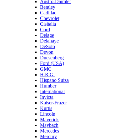
Austro-Daimler
Bentley
Cadillac
Chevrolet
Cisitalia
Cord
Delage
Delahaye
DeSoto
Devon
Duesenberg
Ford (USA)
GMC
H.R.G.
Hispano Suiza
Humber
International
Invicta
Kaiser-Frazer
Kurtis
Lincoln
Maverick
Maybach
Mercedes
Mercury