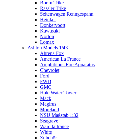
Boom Trike
Rassler Trike
Seitenwagen Renngespann
Heinkel
Donkervoort
Kawasaki
Norton
Lomax
Ashton Models 1/43
Ahrens-Fox
American La France
Amphibious Fire Apparatus
Chevrolet
Ford
FWD
GMC
Hale Water Tower
Mack
Magirus
Moreland
NSU Maßstab 1:32
Seagrave
Ward la france
White
Zubehör