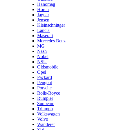
Hanomag
Horch
Jaguar
Jensen
Kleinschnittger
Lancia
Maserati
Mercedes Benz
MG
Nash
Nobel
NSU
Oldsmobile
Opel
Packard
Peugeot
Porsche
Rolls-Royce
Rumpler
Sunbeam
Triumph
Volkswagen
Volvo
Wanderer
ZIS