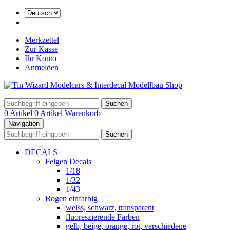
Merkzettel
Zur Kasse
Ihr Konto
Anmelden
Suchen
0 Artikel
0 Artikel
Warenkorb
Navigation
Suchen
DECALS
Felgen Decals
1/18
1/32
1/43
Bogen einfarbig
weiss, schwarz, transparent
fluoreszierende Farben
gelb, beige, orange, rot, verschiedene