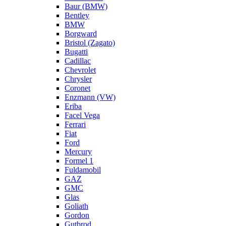
Baur (BMW)
Bentley
BMW
Borgward
Bristol (Zagato)
Bugatti
Cadillac
Chevrolet
Chrysler
Coronet
Enzmann (VW)
Eriba
Facel Vega
Ferrari
Fiat
Ford
Mercury
Formel 1
Fuldamobil
GAZ
GMC
Glas
Goliath
Gordon
Gutbrod