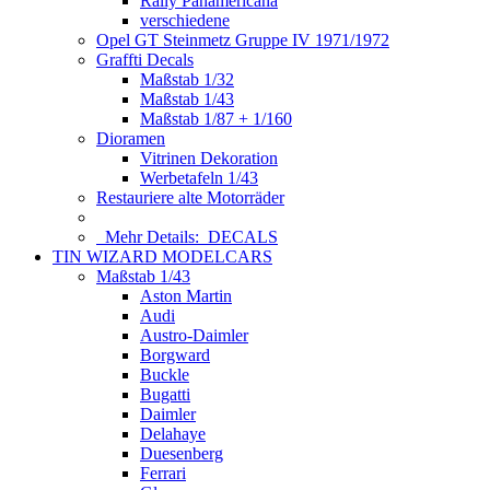
Rally Panamericana
verschiedene
Opel GT Steinmetz Gruppe IV 1971/1972
Graffti Decals
Maßstab 1/32
Maßstab 1/43
Maßstab 1/87 + 1/160
Dioramen
Vitrinen Dekoration
Werbetafeln 1/43
Restauriere alte Motorräder
Mehr Details:
DECALS
TIN WIZARD MODELCARS
Maßstab 1/43
Aston Martin
Audi
Austro-Daimler
Borgward
Buckle
Bugatti
Daimler
Delahaye
Duesenberg
Ferrari