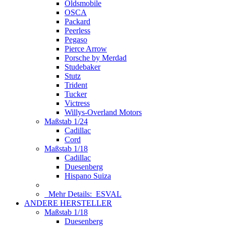
Oldsmobile
OSCA
Packard
Peerless
Pegaso
Pierce Arrow
Porsche by Merdad
Studebaker
Stutz
Trident
Tucker
Victress
Willys-Overland Motors
Maßstab 1/24
Cadillac
Cord
Maßstab 1/18
Cadillac
Duesenberg
Hispano Suiza
Mehr Details:
ESVAL
ANDERE HERSTELLER
Maßstab 1/18
Duesenberg