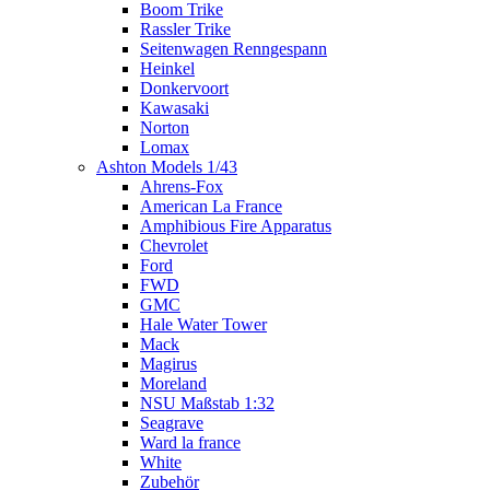
Boom Trike
Rassler Trike
Seitenwagen Renngespann
Heinkel
Donkervoort
Kawasaki
Norton
Lomax
Ashton Models 1/43
Ahrens-Fox
American La France
Amphibious Fire Apparatus
Chevrolet
Ford
FWD
GMC
Hale Water Tower
Mack
Magirus
Moreland
NSU Maßstab 1:32
Seagrave
Ward la france
White
Zubehör