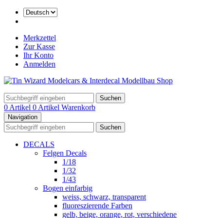
Merkzettel
Zur Kasse
Ihr Konto
Anmelden
Suchen
0 Artikel
0 Artikel
Warenkorb
Navigation
Suchen
DECALS
Felgen Decals
1/18
1/32
1/43
Bogen einfarbig
weiss, schwarz, transparent
fluoreszierende Farben
gelb, beige, orange, rot, verschiedene