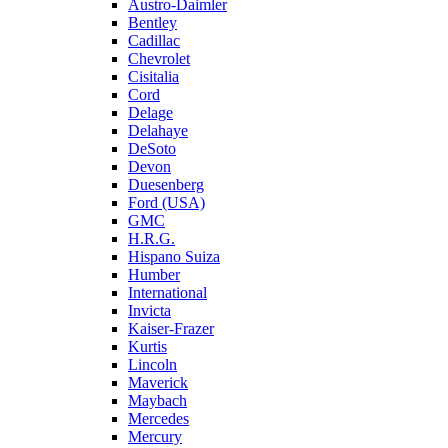
Austro-Daimler
Bentley
Cadillac
Chevrolet
Cisitalia
Cord
Delage
Delahaye
DeSoto
Devon
Duesenberg
Ford (USA)
GMC
H.R.G.
Hispano Suiza
Humber
International
Invicta
Kaiser-Frazer
Kurtis
Lincoln
Maverick
Maybach
Mercedes
Mercury