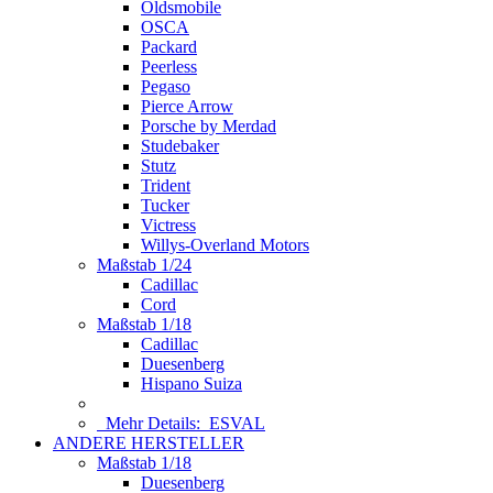
Oldsmobile
OSCA
Packard
Peerless
Pegaso
Pierce Arrow
Porsche by Merdad
Studebaker
Stutz
Trident
Tucker
Victress
Willys-Overland Motors
Maßstab 1/24
Cadillac
Cord
Maßstab 1/18
Cadillac
Duesenberg
Hispano Suiza
Mehr Details:
ESVAL
ANDERE HERSTELLER
Maßstab 1/18
Duesenberg