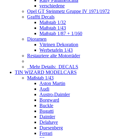
Rally Panamericana
verschiedene
Opel GT Steinmetz Gruppe IV 1971/1972
Graffti Decals
Maßstab 1/32
Maßstab 1/43
Maßstab 1/87 + 1/160
Dioramen
Vitrinen Dekoration
Werbetafeln 1/43
Restauriere alte Motorräder
Mehr Details:
DECALS
TIN WIZARD MODELCARS
Maßstab 1/43
Aston Martin
Audi
Austro-Daimler
Borgward
Buckle
Bugatti
Daimler
Delahaye
Duesenberg
Ferrari