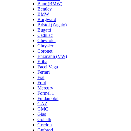
Baur (BMW)
Bentley
BMW
Borgward
Bristol (Zagato)
Bugatti
Cadillac
Chevrolet
Chrysler
Coronet
Enzmann (VW)
Eriba
Facel Vega
Ferrari
Fiat
Ford
Mercury
Formel 1
Fuldamobil
GAZ
GMC
Glas
Goliath
Gordon
Gutbrod