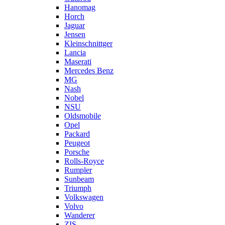
Hanomag
Horch
Jaguar
Jensen
Kleinschnittger
Lancia
Maserati
Mercedes Benz
MG
Nash
Nobel
NSU
Oldsmobile
Opel
Packard
Peugeot
Porsche
Rolls-Royce
Rumpler
Sunbeam
Triumph
Volkswagen
Volvo
Wanderer
ZIS