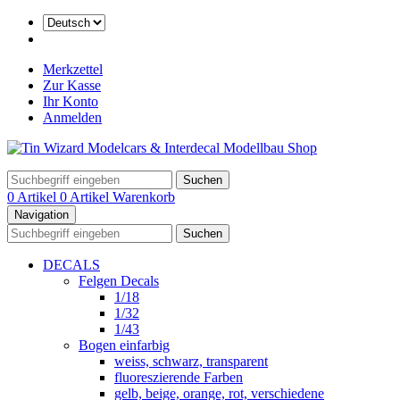
Merkzettel
Zur Kasse
Ihr Konto
Anmelden
Suchen
0 Artikel
0 Artikel
Warenkorb
Navigation
Suchen
DECALS
Felgen Decals
1/18
1/32
1/43
Bogen einfarbig
weiss, schwarz, transparent
fluoreszierende Farben
gelb, beige, orange, rot, verschiedene