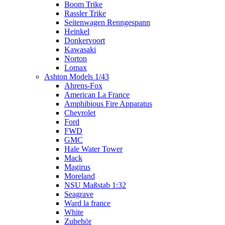
Boom Trike
Rassler Trike
Seitenwagen Renngespann
Heinkel
Donkervoort
Kawasaki
Norton
Lomax
Ashton Models 1/43
Ahrens-Fox
American La France
Amphibious Fire Apparatus
Chevrolet
Ford
FWD
GMC
Hale Water Tower
Mack
Magirus
Moreland
NSU Maßstab 1:32
Seagrave
Ward la france
White
Zubehör