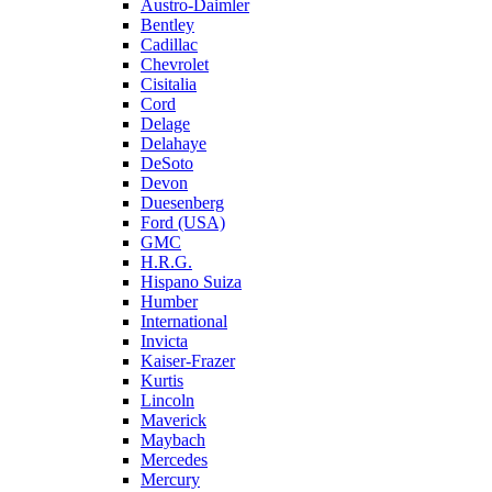
Austro-Daimler
Bentley
Cadillac
Chevrolet
Cisitalia
Cord
Delage
Delahaye
DeSoto
Devon
Duesenberg
Ford (USA)
GMC
H.R.G.
Hispano Suiza
Humber
International
Invicta
Kaiser-Frazer
Kurtis
Lincoln
Maverick
Maybach
Mercedes
Mercury