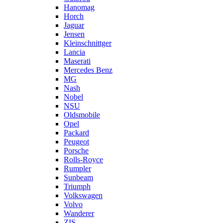
Hanomag
Horch
Jaguar
Jensen
Kleinschnittger
Lancia
Maserati
Mercedes Benz
MG
Nash
Nobel
NSU
Oldsmobile
Opel
Packard
Peugeot
Porsche
Rolls-Royce
Rumpler
Sunbeam
Triumph
Volkswagen
Volvo
Wanderer
ZIS