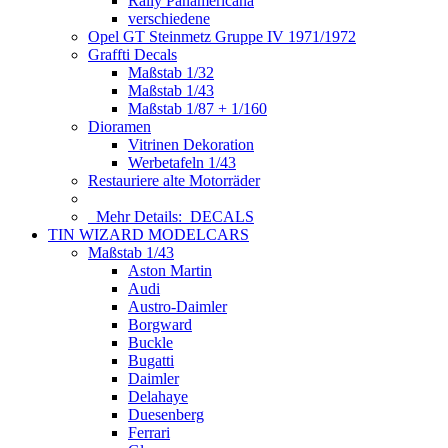
Rally Panamericana
verschiedene
Opel GT Steinmetz Gruppe IV 1971/1972
Graffti Decals
Maßstab 1/32
Maßstab 1/43
Maßstab 1/87 + 1/160
Dioramen
Vitrinen Dekoration
Werbetafeln 1/43
Restauriere alte Motorräder
Mehr Details:
DECALS
TIN WIZARD MODELCARS
Maßstab 1/43
Aston Martin
Audi
Austro-Daimler
Borgward
Buckle
Bugatti
Daimler
Delahaye
Duesenberg
Ferrari