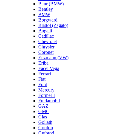
Baur (BMW)
Bentley
BMW
Borgward
Bristol (Zagato)
Bugatti
Cadillac
Chevrolet
Chrysler
Coronet
Enzmann (VW)
Eriba
Facel Vega
Ferrari
Fiat
Ford
Mercury
Formel 1
Fuldamobil
GAZ
GMC
Glas
Goliath
Gordon
Gutbrod