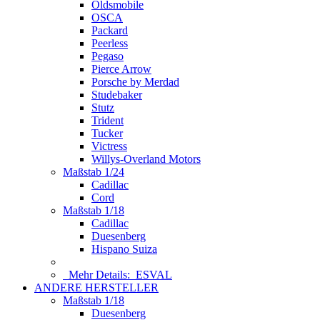
Oldsmobile
OSCA
Packard
Peerless
Pegaso
Pierce Arrow
Porsche by Merdad
Studebaker
Stutz
Trident
Tucker
Victress
Willys-Overland Motors
Maßstab 1/24
Cadillac
Cord
Maßstab 1/18
Cadillac
Duesenberg
Hispano Suiza
Mehr Details:
ESVAL
ANDERE HERSTELLER
Maßstab 1/18
Duesenberg