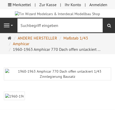
Merkzettel
Zur Kasse
Ihr Konto
Anmelden
S
Navigation
Startseite
ANDERE HERSTELLER
Maßstab 1/43
Amphicar
1960-1963 Amphicar 770 Dach offen unlackiert ...